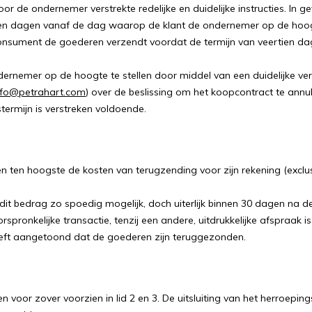
 de ondernemer verstrekte redelijke en duidelijke instructies. In 
rtien dagen vanaf de dag waarop de klant de ondernemer op de hoog
sument de goederen verzendt voordat de termijn van veertien dagen
dernemer op de hoogte te stellen door middel van een duidelijke ver
nfo@petrahart.com
) over de beslissing om het koopcontract te annu
termijn is verstreken voldoende.
ten hoogste de kosten van terugzending voor zijn rekening (exclusie
t bedrag zo spoedig mogelijk, doch uiterlijk binnen 30 dagen na de
rspronkelijke transactie, tenzij een andere, uitdrukkelijke afspraa
eft aangetoond dat de goederen zijn teruggezonden.
oor zover voorzien in lid 2 en 3. De uitsluiting van het herroepingsr