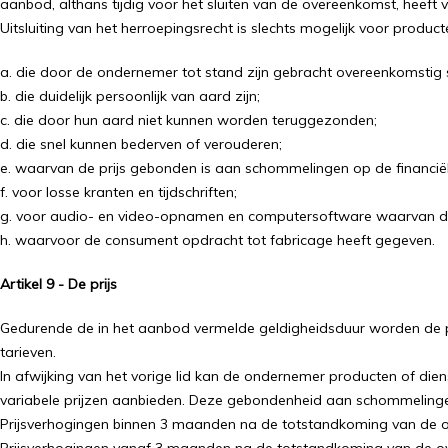
aanbod, althans tijdig voor het sluiten van de overeenkomst, heeft 
Uitsluiting van het herroepingsrecht is slechts mogelijk voor product
a. die door de ondernemer tot stand zijn gebracht overeenkomstig 
b. die duidelijk persoonlijk van aard zijn;
c. die door hun aard niet kunnen worden teruggezonden;
d. die snel kunnen bederven of verouderen;
e. waarvan de prijs gebonden is aan schommelingen op de financi
f. voor losse kranten en tijdschriften;
g. voor audio- en video-opnamen en computersoftware waarvan de
h. waarvoor de consument opdracht tot fabricage heeft gegeven.
Artikel 9 - De prijs
Gedurende de in het aanbod vermelde geldigheidsduur worden de pr
tarieven.
In afwijking van het vorige lid kan de ondernemer producten of d
variabele prijzen aanbieden. Deze gebondenheid aan schommelingen e
Prijsverhogingen binnen 3 maanden na de totstandkoming van de over