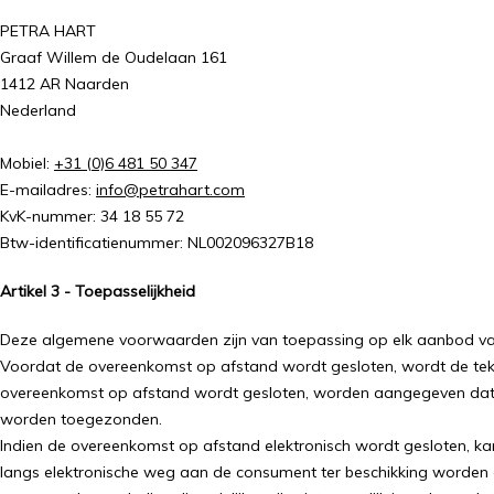
PETRA HART
Graaf Willem de Oudelaan 161
1412 AR Naarden
Nederland
Mobiel:
+31 (0)6 481 50 347
E-mailadres:
info@petrahart.com
KvK-nummer:
34 18 55 72
Btw-identificatienummer: NL002096327B18
Artikel 3 - Toepasselijkheid
Deze algemene voorwaarden zijn van toepassing op elk aanbod v
Voordat de overeenkomst op afstand wordt gesloten, wordt de tekst
overeenkomst op afstand wordt gesloten, worden aangegeven dat d
worden toegezonden.
Indien de overeenkomst op afstand elektronisch wordt gesloten, k
langs elektronische weg aan de consument ter beschikking worde