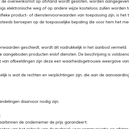
voordat de overeenkomst op afstand wordt gesloten, worden aangege
gs elektronische weg of op andere wijze kosteloos zullen worden
ieke product- of dienstenvoorwaarden van toepassing zijn, is het
teeds beroepen op de toepasselijke bepaling die voor hem het mees
rwaarden geschiedt, wordt dit nadrukkelijk in het aanbod vermeld.
e aangeboden producten en/of diensten. De beschrijving is voldoe
 van afbeeldingen zijn deze een waarheidsgetrouwe weergave van d
jk is wat de rechten en verplichtingen zijn, die aan de aanvaarding 
ndelingen daarvoor nodig zijn;
;
aarbinnen de ondernemer de prijs garandeert;