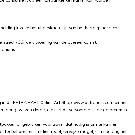
or de consument op een toegankelijke manier kan worden
ding inzake het uitgesloten zijn van het herroepingsrecht;
rstrekt vóór de uitvoering van de overeenkomst;
duur is.
ng in de PETRA HART Online Art Shop www.petrahart.com binnen
 aangewezen derde, die niet de vervoerder is, de goederen in
itpakken of gebruiken voor zover dat nodig is om te kunnen
e toebehoren en - indien redelijkerwijze mogelijk - in de originele