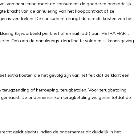
geval van annulering moet de consument de goederen onmiddellijk
te bracht van de annulering van het koopcontract of ze
 is verstreken. De consument draagt ​​de directe kosten van het
klaring (bijvoorbeeld per brief of e-mail (pdf) aan: PETRA HART,
leren. Om aan de annulerings-deadline te voldoen, is kennisgeving
f extra kosten die het gevolg zijn van het feit dat de klant een
 terugzending of herroeping, terugbetalen. Voor terugbetaling
k is gemaakt. De ondernemer kan terugbetaling weigeren totdat de
echt geldt slechts indien de ondernemer dit duidelijk in het