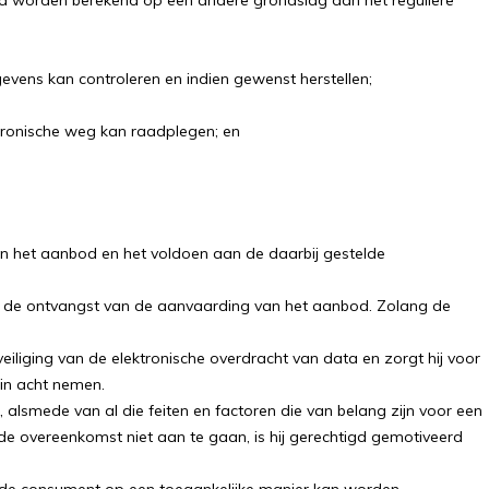
nd worden berekend op een andere grondslag dan het reguliere
vens kan controleren en indien gewenst herstellen;
ronische weg kan raadplegen; en
n het aanbod en het voldoen aan de daarbij gestelde
eg de ontvangst van de aanvaarding van het aanbod. Zolang de
iliging van de elektronische overdracht van data en zorgt hij voor
in acht nemen.
 alsmede van al die feiten en factoren die van belang zijn voor een
overeenkomst niet aan te gaan, is hij gerechtigd gemotiveerd