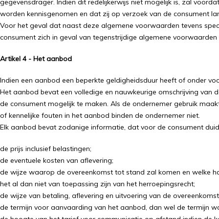
gegevensdrager. Indien dit redelijkerwijs niet mogelijk is, zal 
worden kennisgenomen en dat zij op verzoek van de consument lan
Voor het geval dat naast deze algemene voorwaarden tevens specif
consument zich in geval van tegenstrijdige algemene voorwaarden s
Artikel 4 - Het aanbod
Indien een aanbod een beperkte geldigheidsduur heeft of onder voo
Het aanbod bevat een volledige en nauwkeurige omschrijving van d
de consument mogelijk te maken. Als de ondernemer gebruik maakt
of kennelijke fouten in het aanbod binden de ondernemer niet.
Elk aanbod bevat zodanige informatie, dat voor de consument duideli
de prijs inclusief belastingen;
de eventuele kosten van aflevering;
de wijze waarop de overeenkomst tot stand zal komen en welke ha
het al dan niet van toepassing zijn van het herroepingsrecht;
de wijze van betaling, aflevering en uitvoering van de overeenkomst
de termijn voor aanvaarding van het aanbod, dan wel de termijn w