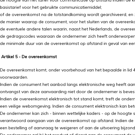
de hoogte van het tarief voor communicatie op afstand indien de 
basistarief voor het gebruikte communicatiemiddel;
of de overeenkomst na de totstandkoming wordt gearchiveerd, en z
de manier waarop de consument, voor het sluiten van de overeenko
de eventuele andere talen waarin, naast het Nederlands, de overe
de gedragscodes waaraan de ondernemer zich heeft onderworpen 
de minimale duur van de overeenkomst op afstand in geval van een
Artikel 5 - De overeenkomst
De overeenkomst komt, onder voorbehoud van het bepaalde in lid 
voorwaarden.
Indien de consument het aanbod langs elektronische weg heeft aa
ontvangst van deze aanvaarding niet door de ondernemer is beves
Indien de overeenkomst elektronisch tot stand komt, treft de onder
een veilige webomgeving. Indien de consument elektronisch kan be
De ondernemer kan zich - binnen wettelijke kaders - op de hoogte st
verantwoord aangaan van de overeenkomst op afstand. Indien de o
een bestelling of aanvraag te weigeren of aan de uitvoering bijzo