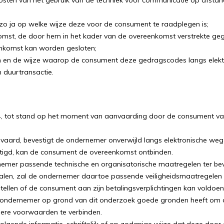
kosten van het gebruik van de techniek voor communicatie op afsta
o ja op welke wijze deze voor de consument te raadplegen is;
mst, de door hem in het kader van de overeenkomst verstrekte gege
enkomst kan worden gesloten;
en de wijze waarop de consument deze gedragscodes langs elekt
 duurtransactie.
4, tot stand op het moment van aanvaarding door de consument va
nvaard, bevestigt de ondernemer onverwijld langs elektronische w
tigd, kan de consument de overeenkomst ontbinden.
nemer passende technische en organisatorische maatregelen ter beve
talen, zal de ondernemer daartoe passende veiligheidsmaatregelen 
ellen of de consument aan zijn betalingsverplichtingen kan voldoen,
ndernemer op grond van dit onderzoek goede gronden heeft om de 
ndere voorwaarden te verbinden.