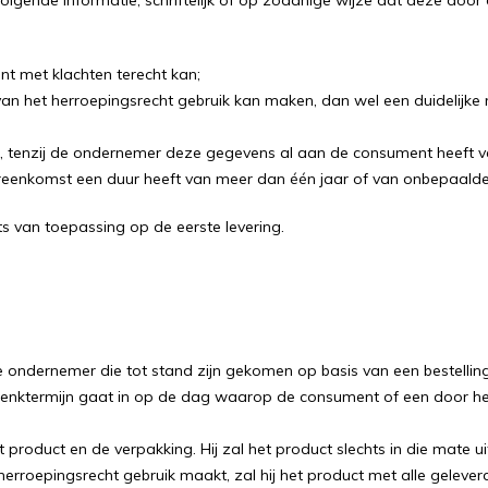
olgende informatie, schriftelijk of op zodanige wijze dat deze do
t met klachten terecht kan;
et herroepingsrecht gebruik kan maken, dan wel een duidelijke mel
, tenzij de ondernemer deze gegevens al aan de consument heeft ve
reenkomst een duur heeft van meer dan één jaar of van onbepaalde 
hts van toepassing op de eerste levering.
ndernemer die tot stand zijn gekomen op basis van een bestelli
enktermijn gaat in op de dag waarop de consument of een door hem
roduct en de verpakking. Hij zal het product slechts in die mate u
herroepingsrecht gebruik maakt, zal hij het product met alle geleverd