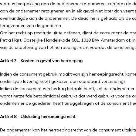
staat en verpakking aan de ondernemer retourneren, conform de door
aan de ondernemer retourneren en in elk geval niet later dan vee
overhandigde aan de ondernemer. De deadline is gehaald als de con
terugzenden van de goederen.
Om het recht op restitutie uit te oefenen, dient de consument de on
Petra Hart, Oostelijke Handelskade 581, 1019 BW Amsterdam of:
i
van de uitoefening van het herroepingsrecht voordat de annulerings
Artikel 7 - Kosten in geval van herroeping
Indien de consument gebruik maakt van zijn herroepingsrecht, komen 
ander type levering heeft gekozen dan standaard verzending).
Indien de consument een bedrag betaald heeft, zal de ondernemer di
wordt hetzelfde betaalmiddel gebruikt dat werd gebruikt voor de oo
ondernemer de goederen heeft teruggekregen of de consument he
Artikel 8 - Uitsluiting herroepingsrecht
De ondernemer kan het herroepingsrecht van de consument uitsluiten v