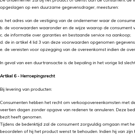
De ondernemer zal bij het product of dienst aan de consument de v
opgeslagen op een duurzame gegevensdrager, meesturen:
a. het adres van de vestiging van de ondernemer waar de consumen
b. de voorwaarden waaronder en de wijze waarop de consument van h
c. de informatie over garanties en bestaande service na aankoop;
d. de in artikel 4 lid 3 van deze voorwaarden opgenomen gegevens
e. de vereisten voor opzegging van de overeenkomst indien de ove
In geval van een duurtransactie is de bepaling in het vorige lid slec
Artikel 6 - Herroepingsrecht
Bij levering van producten:
Consumenten hebben het recht om verkoopovereenkomsten met de o
veertien dagen zonder opgave van redenen te annuleren. Deze bed
bezit heeft genomen.
Tijdens de bedenktijd zal de consument zorgvuldig omgaan met het p
beoordelen of hij het product wenst te behouden. Indien hij van zijn 