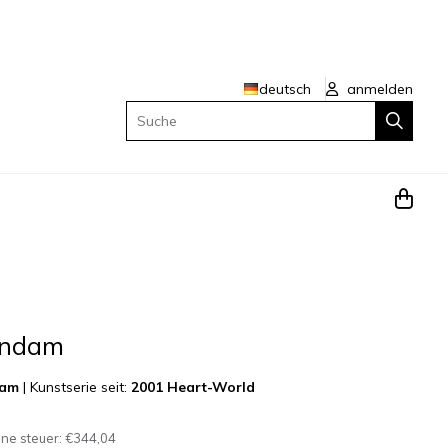
deutsch
anmelden
Suche
endam
dam
|
Kunstserie seit:
2001 Heart-World
hne steuer:
€344,04