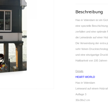
Beschreibung
Hao in Volendam ist ein Gi
eine spezielle Beschichtung,
zerfallen und eine optimal
die Leinwände auf einer Ho
Die Verwendung der extra pi
sehr feinen Drucktechnolog
und eine einzigartige Druckl
Haltbarkeit von 100 Jahren 
Details
HEART-WORLD
Hao in Volendam
Leinwand auf einem Holzr
Auflage 3
30x38x2 cm