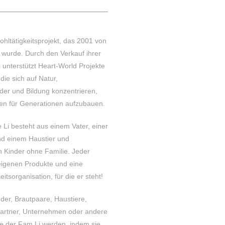
ohltätigkeitsprojekt, das 2001 von
 wurde. Durch den Verkauf ihrer
 unterstützt Heart-World Projekte
die sich auf Natur,
er und Bildung konzentrieren,
en für Generationen aufzubauen.
 Li besteht aus einem Vater, einer
nd einem Haustier und
en Kinder ohne Familie. Jeder
eigenen Produkte und eine
itsorganisation, für die er steht!
der, Brautpaare, Haustiere,
partner, Unternehmen oder andere
e der Fam.Li werden, indem sie