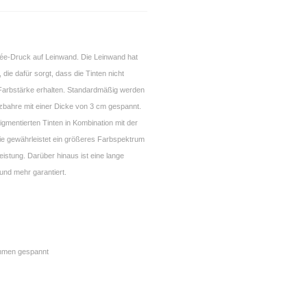
clée-Druck auf Leinwand. Die Leinwand hat
 die dafür sorgt, dass die Tinten nicht
e Farbstärke erhalten. Standardmäßig werden
lzbahre mit einer Dicke von 3 cm gespannt.
gmentierten Tinten in Kombination mit der
ie gewährleistet ein größeres Farbspektrum
eistung. Darüber hinaus ist eine lange
und mehr garantiert.
ahmen gespannt