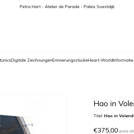
Petra Hart - Atelier de Parade - Paleis Soestdijk
tunics
Digitale Zeichnungen
Erinnerungsstücke
Heart-World
Informatie
Hao in Vol
Titel:
Hao in Volen
€375,00
preis o