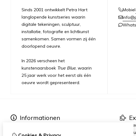
Sinds 2001 ontwikkelt Petra Hart
Mobiel
langlopende kunstseries waarin
info@
digitale tekeningen, sculptuur,
What
installatie, fotografie en lichtkunst
samenkomen. Samen vormen zij één
doorlopend oeuvre.
In 2026 verscheen het
kunstenaarsboek
True Blue
, waarin
25 jaar werk voor het eerst als één
oeuvre wordt gepresenteerd.
Informationen
Ex
Über Petra Hart
Kunstse
Ausstellungen
True Blu
Cookies & Privacy