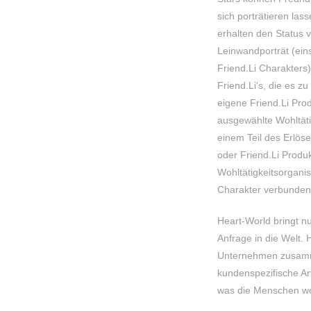
sich porträtieren las
erhalten den Status v
Leinwandporträt (ein
Friend.Li Charakters
Friend.Li's, die es z
eigene Friend.Li Prod
ausgewählte Wohltätig
einem Teil des Erlöse
oder Friend.Li Produk
Wohltätigkeitsorganis
Charakter verbunden 
Heart-World bringt n
Anfrage in die Welt. 
Unternehmen zusamm
kundenspezifische Arti
was die Menschen wo