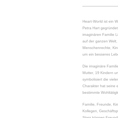
Heart-World ist ein W
Petra Hart gegründet
imaginären Familie Li
auf der ganzen Welt, 
Menschenrechte, Kind
um ein besseres Leb
Die imaginäre Familie
Mutter, 19 Kindern u
symbolisiert die viel
Charakter hat seine 
bestimmte Wohltätigke
Familie, Freunde, Kin
Kollegen, Geschäfts
Stars können Freund