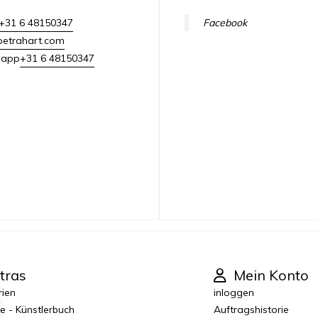
+31 6 48150347
Facebook
petrahart.com
+31 6 48150347
sapp
tras
Mein Konto
rien
inloggen
e - Künstlerbuch
Auftragshistorie