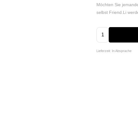
Möchten Sie jemande
selbst Friend.Li we
Lieferzeit: In Absprache