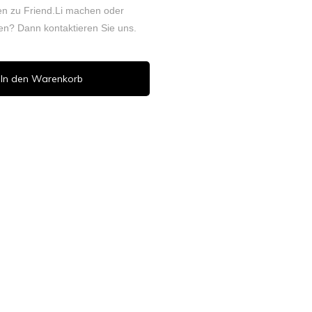
n zu Friend.Li machen oder
rden? Dann
kontaktieren
Sie uns.
In den Warenkorb