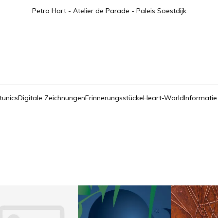
Petra Hart - Atelier de Parade - Paleis Soestdijk
tunics
Digitale Zeichnungen
Erinnerungsstücke
Heart-World
Informatie