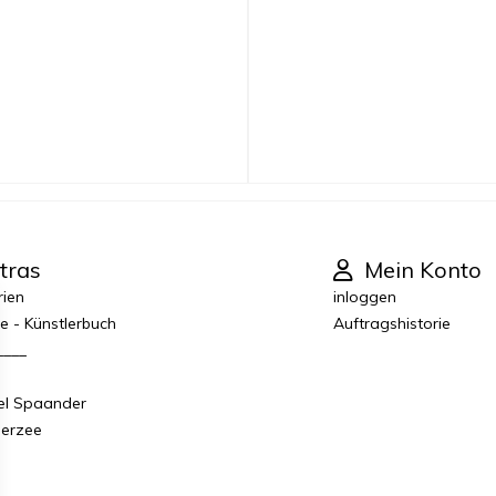
tras
Mein Konto
rien
inloggen
e - Künstlerbuch
Auftragshistorie
____
el Spaander
derzee