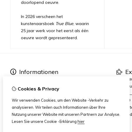
doorlopend oeuvre.
In 2026 verscheen het
kunstenaarsboek
True Blue
, waarin
25 jaar werk voor het eerst als één
oeuvre wordt gepresenteerd.
Informationen
Ex
Über Petra Hart
Kunstse
Ausstellungen
True Blu
Cookies & Privacy
Neues
_______
Heart-World
AMFAD
Wir verwenden Cookies, um den Website -Verkehr zu
Art Dinners & Reviews
AiR Hot
analysieren. Wir teilen auch Informationen über Ihre
Art Zui
Nutzung unserer Website mit unseren Partnern zur Analyse.
Lesen Sie unsere Cookie -Erklärung
hier