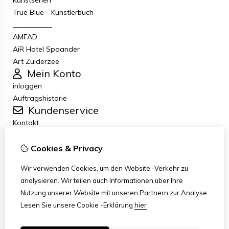
Kunstserien
True Blue - Künstlerbuch
___________
AMFAD
AiR Hotel Spaander
Art Zuiderzee
Mein Konto
inloggen
Auftragshistorie
Kundenservice
Kontakt
Retouren
Allgemeine Geschäftsbedingungen
Cookies & Privacy
Datenschutzbestimmungen
Wir verwenden Cookies, um den Website -Verkehr zu
Disclaimer
analysieren. Wir teilen auch Informationen über Ihre
Haftungsausschluss per E-Mail
Nutzung unserer Website mit unseren Partnern zur Analyse.
Copyright
Lesen Sie unsere Cookie -Erklärung
hier
Stichting Art Zuiderzee Route