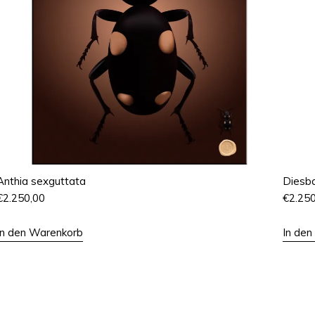
Anthia sexguttata
Diesba
€
2.250,00
€
2.25
In den Warenkorb
In de