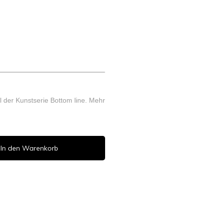
l der Kunstserie Bottom line.
Mehr
In den Warenkorb