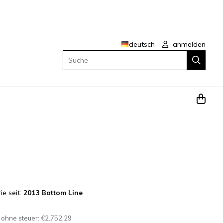
deutsch
anmelden
Suche
ie seit:
2013 Bottom Line
 ohne steuer:
€2.752,29