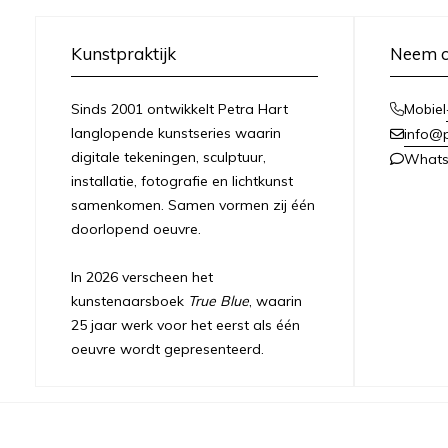
Kunstpraktijk
Neem c
Sinds 2001 ontwikkelt Petra Hart
Mobiel
langlopende kunstseries waarin
info@
digitale tekeningen, sculptuur,
What
installatie, fotografie en lichtkunst
samenkomen. Samen vormen zij één
doorlopend oeuvre.
In 2026 verscheen het
kunstenaarsboek
True Blue
, waarin
25 jaar werk voor het eerst als één
oeuvre wordt gepresenteerd.