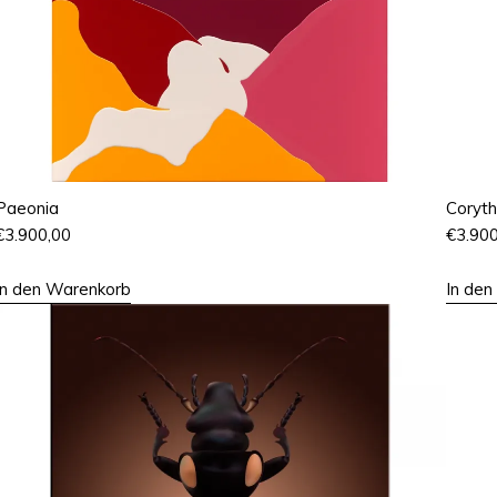
Paeonia
Coryth
€
3.900,00
€
3.90
In den Warenkorb
In de