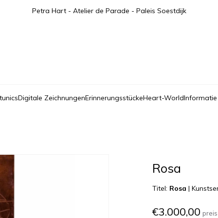
Petra Hart - Atelier de Parade - Paleis Soestdijk
tunics
Digitale Zeichnungen
Erinnerungsstücke
Heart-World
Informatie
Rosa
Titel:
Rosa
|
Kunstser
€3.000,00
preis