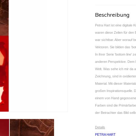
Beschreibung
Petra Hart ist eine digitale 
waren diese Zeilen für den 
war sichtbar. Aber worauf be
Vektoren. Sie bilden das ‘b
In ihrer Serie 'bottom line' 
anderen Perspektive. Dem B
Welt. Was sehe ich mir da an
Zeichnung, sind in oxidierte
Material. Mit dieser Materia
großen Inspirationsquelle. 
einem von Hand gegossenen 
Farben sind die Primärfarb
der Betrachter das Bild selb
Details
PETRA HART