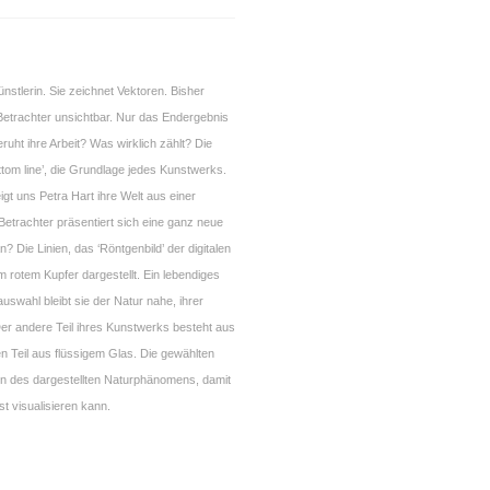
Künstlerin. Sie zeichnet Vektoren. Bisher
Betrachter unsichtbar. Nur das Endergebnis
ruht ihre Arbeit? Was wirklich zählt? Die
ottom line’, die Grundlage jedes Kunstwerks.
zeigt uns Petra Hart ihre Welt aus einer
etrachter präsentiert sich eine ganz neue
? Die Linien, das ‘Röntgenbild’ der digitalen
m rotem Kupfer dargestellt. Ein lebendiges
lauswahl bleibt sie der Natur nahe, ihrer
Der andere Teil ihres Kunstwerks besteht aus
Teil aus flüssigem Glas. Die gewählten
en des dargestellten Naturphänomens, damit
st visualisieren kann.