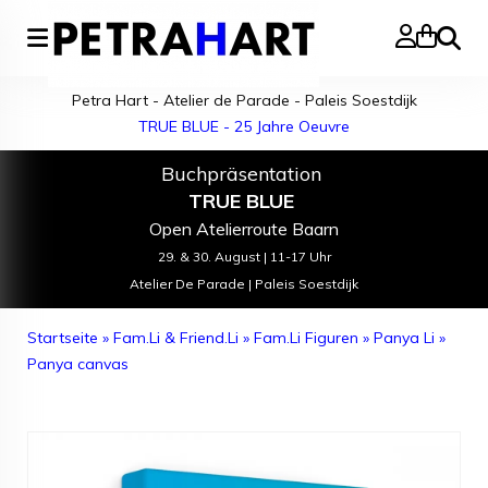
Suche
Petra Hart - Atelier de Parade - Paleis Soestdijk
TRUE BLUE - 25 Jahre Oeuvre
Buchpräsentation
TRUE BLUE
Open Atelierroute Baarn
29. & 30. August | 11-17 Uhr
Atelier De Parade | Paleis Soestdijk
Startseite
»
Fam.Li & Friend.Li
»
Fam.Li Figuren
»
Panya Li
»
Panya canvas