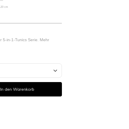
 120 cm
er 5-in-1-Tunics Serie.
Mehr
In den Warenkorb