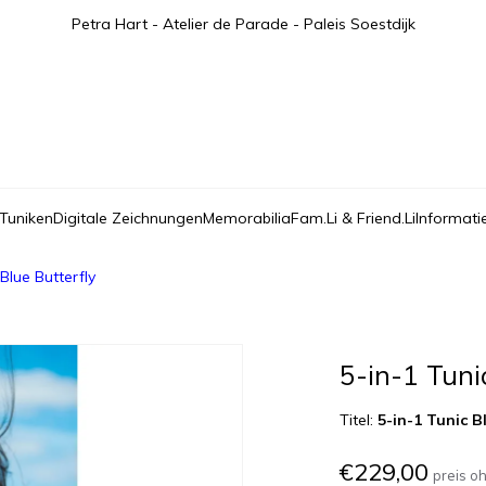
Petra Hart - Atelier de Parade - Paleis Soestdijk
 Tuniken
Digitale Zeichnungen
Memorabilia
Fam.Li & Friend.Li
Informati
 Blue Butterfly
5-in-1 Tuni
Titel:
5-in-1 Tunic B
€229,00
preis o