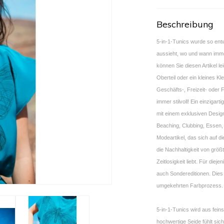
Beschreibung
5-in-1-Tunics wurde so entw
aussieht, wo und wann imme
können Sie diesen Artikel lei
Oberteil oder ein kleines Kl
Geschäfts-, Freizeit- oder 
immer stilvoll! Ein einzigar
mit einem exklusiven Desig
Beaching, Clubbing, Essen,
Modeartikel, das sich auf di
die Nachhaltigkeit von größt
Zeitlosigkeit liebt. Für diej
auch Sondereditionen. Dies 
umgekehrten Farbprozess.
5-in-1-Tunics wird aus fein
hochwertige Seide fühlt sich