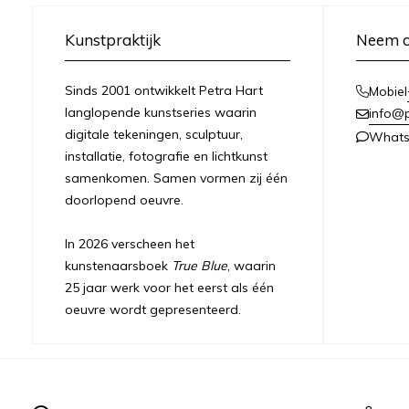
Kunstpraktijk
Neem c
Sinds 2001 ontwikkelt Petra Hart
Mobiel
langlopende kunstseries waarin
info@
digitale tekeningen, sculptuur,
What
installatie, fotografie en lichtkunst
samenkomen. Samen vormen zij één
doorlopend oeuvre.
In 2026 verscheen het
kunstenaarsboek
True Blue
, waarin
25 jaar werk voor het eerst als één
oeuvre wordt gepresenteerd.