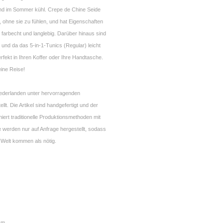
nd im Sommer kühl. Crepe de Chine Seide
 ohne sie zu fühlen, und hat Eigenschaften
k, farbecht und langlebig. Darüber hinaus sind
ei und da das 5-in-1-Tunics (Regular) leicht
rfekt in Ihren Koffer oder Ihre Handtasche.
eine Reise!
Niederlanden unter hervorragenden
lt. Die Artikel sind handgefertigt und der
ert traditionelle Produktionsmethoden mit
 werden nur auf Anfrage hergestellt, sodass
 Welt kommen als nötig.
 cm