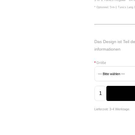
* Optioneel: 5-in-1 Tunics Lang
Das Design ist Teil d
informationen
*
Größe
Lieferzeit: 3-4 Werktage