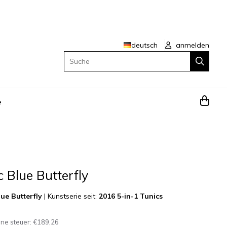
deutsch
anmelden
Suche
e
c Blue Butterfly
lue Butterfly
|
Kunstserie seit:
2016 5-in-1 Tunics
hne steuer:
€189,26