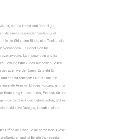
ickelt, das es immer und überall gut
r. Mit einem passenden Seidengürtel
cht in ein Shirt, eine Bluse, eine Tunika, ein
eid verwandeln. Er eignet sich für
Freizeitzwecke, kann sexy sein und ist
tiges Kleidungsstück, das auf beiden Seiten
n getragen werden kann. Es steht für
 Tanzen und Arbeiten: Five-in-One. Ein
e reisende Frau mit Ehrgeiz konzentriert, für
er Bedeutung ist, die Luxus, Exklusivität und
enigen, die ganz exklusiv gehen wollen, gibt es
sind exklusive Designs, jedoch in einem
ster Crêpe de Chine Seide hergestellt. Diese
 großartig an und ist für alle Jahreszeiten