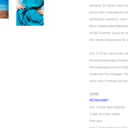
geeignet. Im Winter warm u
nimmt 40% Feuchtigkeit auf,
wie flexibel, elastisch, star
diese Seidenartikel faltenfr
ist (90 Gramm), passt es pe
Der ideale Gegenstand für 
5-in-1-Tunics wird in den 
Arbeitsbedingungen hergestel
Herstellungsprozess kombini
modernen Technologien. Sie
nicht mehr Produkte auf die
Details
PETRA HART
5-in-1 Tunic Blue Butterfly
Crêpe de Chine Seide
One size
5-in-1 Tunics Regular * 84