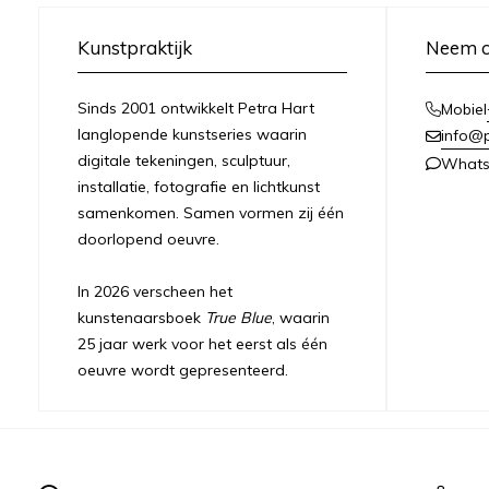
Kunstpraktijk
Neem c
Sinds 2001 ontwikkelt Petra Hart
Mobiel
langlopende kunstseries waarin
info@
digitale tekeningen, sculptuur,
What
installatie, fotografie en lichtkunst
samenkomen. Samen vormen zij één
doorlopend oeuvre.
In 2026 verscheen het
kunstenaarsboek
True Blue
, waarin
25 jaar werk voor het eerst als één
oeuvre wordt gepresenteerd.