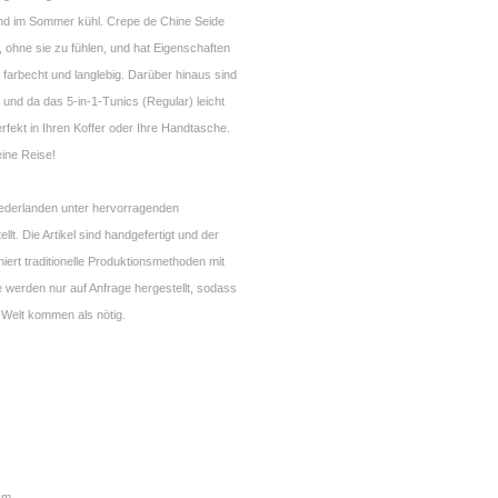
nd im Sommer kühl. Crepe de Chine Seide
 ohne sie zu fühlen, und hat Eigenschaften
k, farbecht und langlebig. Darüber hinaus sind
ei und da das 5-in-1-Tunics (Regular) leicht
rfekt in Ihren Koffer oder Ihre Handtasche.
eine Reise!
Niederlanden unter hervorragenden
lt. Die Artikel sind handgefertigt und der
ert traditionelle Produktionsmethoden mit
 werden nur auf Anfrage hergestellt, sodass
 Welt kommen als nötig.
y
 cm