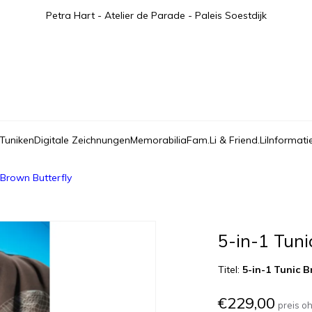
Petra Hart - Atelier de Parade - Paleis Soestdijk
 Tuniken
Digitale Zeichnungen
Memorabilia
Fam.Li & Friend.Li
Informati
 Brown Butterfly
5-in-1 Tuni
Titel:
5-in-1 Tunic B
€229,00
preis o