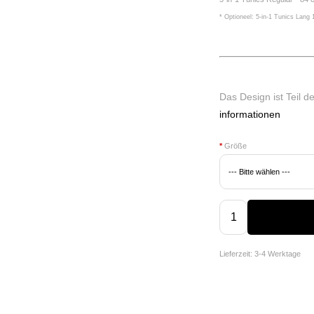
* Optioneel: 5-in-1 Tunics Lang
Das Design ist Teil d
informationen
*
Größe
Lieferzeit: 3-4 Werktage