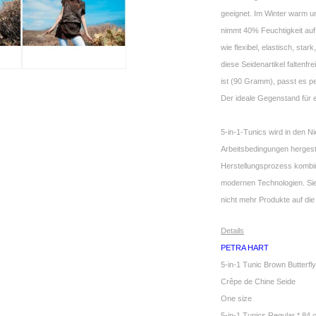
geeignet. Im Winter warm u
nimmt 40% Feuchtigkeit auf,
wie flexibel, elastisch, star
diese Seidenartikel faltenfr
ist (90 Gramm), passt es pe
Der ideale Gegenstand für 
5-in-1-Tunics wird in den 
Arbeitsbedingungen hergestel
Herstellungsprozess kombini
modernen Technologien. Sie
nicht mehr Produkte auf die
Details
PETRA HART
5-in-1 Tunic Brown Butterfl
Crêpe de Chine Seide
One size
5-in-1 Tunics Regular * 84