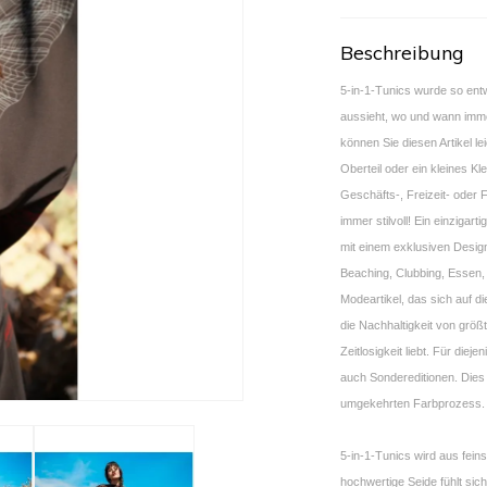
Beschreibung
5-in-1-Tunics wurde so entw
aussieht, wo und wann imme
können Sie diesen Artikel lei
Oberteil oder ein kleines Kl
Geschäfts-, Freizeit- oder 
immer stilvoll! Ein einzigar
mit einem exklusiven Desig
Beaching, Clubbing, Essen,
Modeartikel, das sich auf di
die Nachhaltigkeit von größt
Zeitlosigkeit liebt. Für diej
auch Sondereditionen. Dies 
umgekehrten Farbprozess.
5-in-1-Tunics wird aus fein
hochwertige Seide fühlt sich