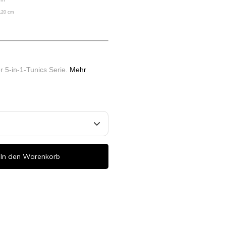
 120 cm
er 5-in-1-Tunics Serie.
Mehr
In den Warenkorb