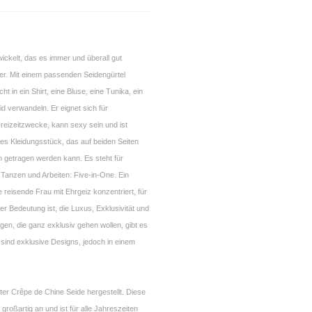
ickelt, das es immer und überall gut
r. Mit einem passenden Seidengürtel
cht in ein Shirt, eine Bluse, eine Tunika, ein
eid verwandeln. Er eignet sich für
Freizeitzwecke, kann sexy sein und ist
tiges Kleidungsstück, das auf beiden Seiten
n getragen werden kann. Es steht für
 Tanzen und Arbeiten: Five-in-One. Ein
e reisende Frau mit Ehrgeiz konzentriert, für
er Bedeutung ist, die Luxus, Exklusivität und
enigen, die ganz exklusiv gehen wollen, gibt es
sind exklusive Designs, jedoch in einem
ster Crêpe de Chine Seide hergestellt. Diese
 großartig an und ist für alle Jahreszeiten