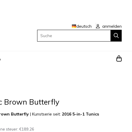
deutsch
anmelden
Suche
e
c Brown Butterfly
rown Butterfly
|
Kunstserie seit:
2016 5-in-1 Tunics
hne steuer:
€189,26