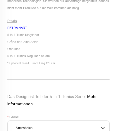
modernen Technologien. Sie werden nur auf Anfrage hergestellt, sodass
nicht mehr Produkte auf die Welt kommen als nötig.
Details
PETRA HART
5-in-1 Tunic Kingfisher
Crêpe de Chine Seide
One size
5-in-1 Tunics Regular * 84 cm
* Optioneel: 5-in-1 Tunics Lang 120 cm
Das Design ist Teil der 5-in-1-Tunics Serie.
Mehr
informationen
*
Größe