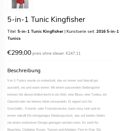
5-in-1 Tunic Kingfisher
Titel:
5-in-1 Tunic Kingfisher
|
Kunstserie seit:
2016 5-in-1
Tunics
€299,00
preis ohne steuer:
€247,11
Beschreibung
5-in-1-Tunics wurde so entwickelt, das es immer und überall gut
aussieht, wo und wann immer. Mit einem passenden Seidengürtel
können Sie diesen Artikel leicht in ein Shirt, eine Bluse, eine Tunika, ein
Oberteil oder ein kleines Kleid verwandeln. Er eignet sich für
Geschäfts-, Freizeit- oder Freizeitzwecke, kann sexy sein und ist
immer stilvoll! Ein einzigartiges Kleidungsstück, das auf beiden Seiten
mit einem exklusiven Design getragen werden kann. Es steht für
Beaching, Clubbing, Essen, Tanzen und Arbeiten: Five-in-One. Ein