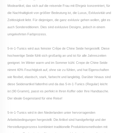
Modeartikel, das sich auf die reisende Frau mit Ehrgeiz konzentriert, für
die Nachhaltigkeit von größter Bedeutung ist, die Luxus, Exklusivität und
Zeitlosigkeit liebt. Für diejenigen, die ganz exklusiv gehen wollen, gibt es
auch Sondereditionen. Dies sind exklusive Designs, jedoch in einem
umgekehrten Farbprozess.
5-in-1-Tunics wird aus feinster Crêpe de Chine Seide hergestellt. Diese
hochwertige Seide fühlt sich großartig an und ist für alle Jahreszeiten
geeignet. Im Winter warm und im Sommer kühl. Crepe de Chine Seide
nimmt 40% Feuchtigkeit auf, ohne sie zu fühlen, und hat Eigenschaften
wie flexibel, elastisch, stark, farbecht und langlebig. Darüber hinaus sind
diese Seidenartikel faltenfrei und da das 5-in-1-Tunics (Regular) leicht
ist (90 Gramm), passt es perfekt in Ihren Koffer oder Ihre Handtasche.
Der ideale Gegenstand für eine Reise!
5-in-1-Tunics wird in den Niederlanden unter hervorragenden
Arbeitsbedingungen hergestellt. Die Artikel sind handgefertigt und der
Herstellungsprozess kombiniert traditionelle Produktionsmethoden mit