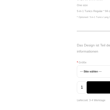
One size
5-in-1 Tunics Regular * 84
* Optioneel: 5-in-1 Tunics Lang
Das Design ist Teil d
informationen
*
Größe
Lieferzeit: 3-4 Werktage