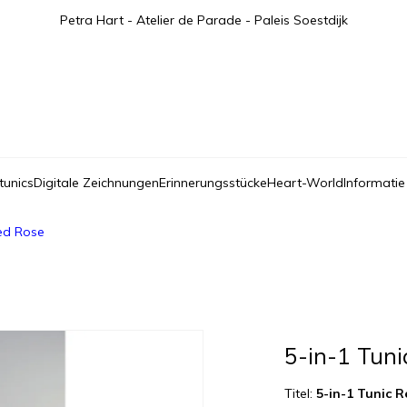
Petra Hart - Atelier de Parade - Paleis Soestdijk
tunics
Digitale Zeichnungen
Erinnerungsstücke
Heart-World
Informatie
Red Rose
5-in-1 Tun
Titel:
5-in-1 Tunic 