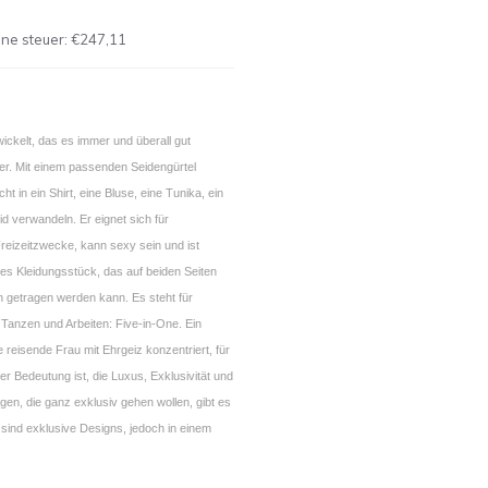
hne steuer:
€247,11
ickelt, das es immer und überall gut
r. Mit einem passenden Seidengürtel
cht in ein Shirt, eine Bluse, eine Tunika, ein
eid verwandeln. Er eignet sich für
Freizeitzwecke, kann sexy sein und ist
tiges Kleidungsstück, das auf beiden Seiten
n getragen werden kann. Es steht für
 Tanzen und Arbeiten: Five-in-One. Ein
e reisende Frau mit Ehrgeiz konzentriert, für
er Bedeutung ist, die Luxus, Exklusivität und
enigen, die ganz exklusiv gehen wollen, gibt es
sind exklusive Designs, jedoch in einem