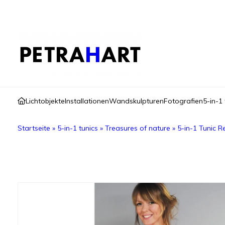
Lichtobjekte
Installationen
Wandskulpturen
Fotografien
5-in-1 
Startseite
»
5-in-1 tunics
»
Treasures of nature
»
5-in-1 Tunic 