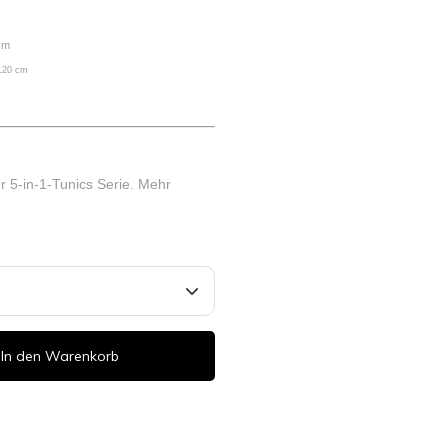
 cm
 120 cm
er 5-in-1-Tunics Serie.
Mehr
In den Warenkorb