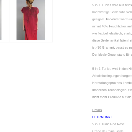
5-in-1-Tunics wird aus fein
hochwertige Seide fühlt sich
geeignet. Im Winter warm u
nimmt 40% Feuchtigkeit auf,
wie flexibel, elastisch, star
diese Seidenartikel faltenfr
ist (90 Gramm), passt es pe
Der ideale Gegenstand für 
5-in-1-Tunics wird in den 
Arbeitsbedingungen hergestel
Herstellungsprozess kombini
modernen Technologien. Sie
nicht mehr Produkte auf die
Details
PETRA HART
5-in-1 Tunic Red Rose
Crêpe de Chine Seide