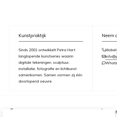
Kunstpraktijk
Neem c
Sinds 2001 ontwikkelt Petra Hart
Mobiel
langlopende kunstseries waarin
info@
digitale tekeningen, sculptuur,
What
installatie, fotografie en lichtkunst
samenkomen. Samen vormen zij één
doorlopend oeuvre.
Informationen
Ext