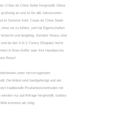
ster Crêpe de Chine Seide hergestellt. Diese
 großartig an und ist für alle Jahreszeiten
nd im Sommer kühl. Crepe de Chine Seide
 ohne sie zu fühlen, und hat Eigenschaften
k, farbecht und langlebig. Darüber hinaus sind
ei und da das 5-in-1-Tunics (Regular) leicht
rfekt in Ihren Koffer oder Ihre Handtasche.
eine Reise!
Niederlanden unter hervorragenden
lt. Die Artikel sind handgefertigt und der
ert traditionelle Produktionsmethoden mit
 werden nur auf Anfrage hergestellt, sodass
 Welt kommen als nötig.