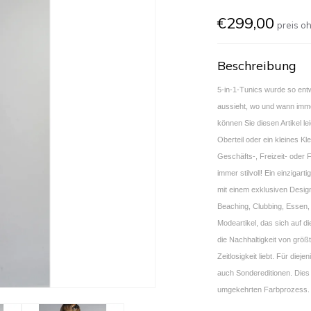
€299,00
preis o
Beschreibung
5-in-1-Tunics wurde so entw
aussieht, wo und wann imme
können Sie diesen Artikel lei
Oberteil oder ein kleines Kl
Geschäfts-, Freizeit- oder 
immer stilvoll! Ein einzigar
mit einem exklusiven Desig
Beaching, Clubbing, Essen,
Modeartikel, das sich auf di
die Nachhaltigkeit von größt
Zeitlosigkeit liebt. Für diej
auch Sondereditionen. Dies 
umgekehrten Farbprozess.