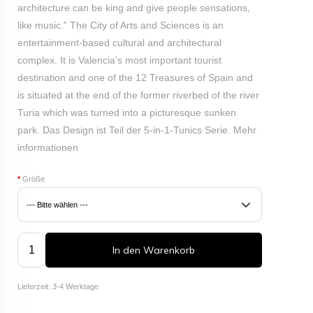
architecture can be king and give people sensations,
like music.” The City of Arts and Sciences is an
entertainment-based cultural and architectural
complex. It is Valencia’s most important tourist
destination and one of the 12 Treasures of Spain and
is situated at the end of the former riverbed of the river
Turia which was turned into a picturesque sunken
park.
Das Design ist Teil der 5-in-1-Tunics Serie.
Mehr
informationen
*
Größe
In den Warenkorb
Lieferzeit: 3-4 Werktage