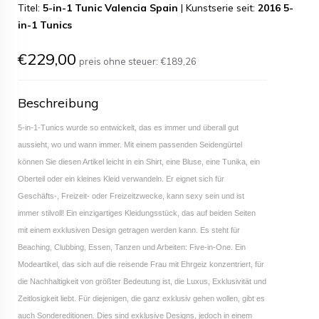
Titel:
5-in-1 Tunic Valencia Spain
|
Kunstserie seit:
2016 5-
in-1 Tunics
€229,00
preis ohne steuer:
€189,26
Beschreibung
5-in-1-Tunics wurde so entwickelt, das es immer und überall gut
aussieht, wo und wann immer. Mit einem passenden Seidengürtel
können Sie diesen Artikel leicht in ein Shirt, eine Bluse, eine Tunika, ein
Oberteil oder ein kleines Kleid verwandeln. Er eignet sich für
Geschäfts-, Freizeit- oder Freizeitzwecke, kann sexy sein und ist
immer stilvoll! Ein einzigartiges Kleidungsstück, das auf beiden Seiten
mit einem exklusiven Design getragen werden kann. Es steht für
Beaching, Clubbing, Essen, Tanzen und Arbeiten: Five-in-One. Ein
Modeartikel, das sich auf die reisende Frau mit Ehrgeiz konzentriert, für
die Nachhaltigkeit von größter Bedeutung ist, die Luxus, Exklusivität und
Zeitlosigkeit liebt. Für diejenigen, die ganz exklusiv gehen wollen, gibt es
auch Sondereditionen. Dies sind exklusive Designs, jedoch in einem