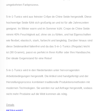
umgekehrten Farbprozess.
5-in-1-Tunics wird aus feinster Crêpe de Chine Seide hergestellt. Diese
hochwertige Seide fühlt sich großartig an und ist für alle Jahreszeiten
geeignet. Im Winter warm und im Sommer kühl. Crepe de Chine Seide
nimmt 40% Feuchtigkeit auf, ohne sie zu fühlen, und hat Eigenschaften
wie flexibel, elastisch, stark, farbecht und langlebig. Darüber hinaus sind
diese Seidenartikel faltenfrei und da das 5-in-1-Tunics (Regular) leicht
ist (90 Gramm), passt es perfekt in Ihren Koffer oder Ihre Handtasche.
Der ideale Gegenstand für eine Reise!
5-in-1-Tunics wird in den Niederlanden unter hervorragenden
Arbeitsbedingungen hergestellt. Die Artikel sind handgefertigt und der
Herstellungsprozess kombiniert traditionelle Produktionsmethoden mit
modernen Technologien. Sie werden nur auf Anfrage hergestellt, sodass
nicht mehr Produkte auf die Welt kommen als nötig.
Details
PETRA HART