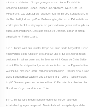
mit einem exklusiven Design getragen werden kann. Es steht für
Beaching, Clubbing, Essen, Tanzen und Arbeiten: Five-in-One. Ein
Modeartikel, das sich auf die reisende Frau mit Ehrgeiz konzentriert, für
die Nachhaltigkeit von größter Bedeutung ist, die Luxus, Exklusivität und
Zeitlosigkeit liebt. Für diejenigen, die ganz exklusiv gehen wollen, gibt es
auch Sondereditionen. Dies sind exklusive Designs, jedoch in einem
umgekehrten Farbprozess.
5-in-1-Tunics wird aus feinster Crêpe de Chine Seide hergestellt. Diese
hochwertige Seide fühlt sich großartig an und ist für alle Jahreszeiten
geeignet. Im Winter warm und im Sommer kühl. Crepe de Chine Seide
nimmt 40% Feuchtigkeit auf, ohne sie zu fühlen, und hat Eigenschaften
wie flexibel, elastisch, stark, farbecht und langlebig. Darüber hinaus sind
diese Seidenartikel faltenfrei und da das 5-in-1-Tunics (Regular) leicht
ist (90 Gramm), passt es perfekt in Ihren Koffer oder Ihre Handtasche.
Der ideale Gegenstand für eine Reise!
5-in-1-Tunics wird in den Niederlanden unter hervorragenden
Arbeitsbedingungen hergestellt. Die Artikel sind handgefertigt und der