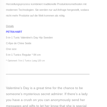
Herstellungsprozess kombiniert traditionelle Produktionsmethoden mit
modernen Technologien. Sie werden nur auf Anfrage hergestellt, sodass
nicht mehr Produkte auf die Welt kommen als nötig.
Details
PETRA HART
5-in-1 Tunic Valentine's Day Hjo Sweden
Crêpe de Chine Seide
One size
5-in-1 Tunics Regular * 84 cm
* Optioneel: 5-in-1 Tunics Lang 120 cm
Valentine’s Day is a great time for the chance to be
someone’s mysterious secret admirer. If there’s a lady
you have a crush on you can anonymously send her
messages and gifts to let her know that she is special.