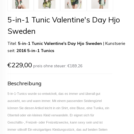
5-in-1 Tunic Valentine's Day Hjo
Sweden
Titel:
5-in-1 Tunic Valentine's Day Hjo Sweden
|
Kunstserie
seit:
2016 5-in-1 Tunics
€229,00
preis ohne steuer:
€189,26
Beschreibung
5-in-1-Tunics wurde so entwickelt, das es immer und überall gut
aussieht, wo und wann immer. Mit einem passenden Seidengürtel
können Sie diesen Artikel leicht in ein Shirt, eine Bluse, eine Tunika, ein
Oberteil oder ein kleines Kleid verwandeln. Er eignet sich für
Geschäfts-, Freizeit- oder Freizeitzwecke, kann sexy sein und ist
immer stilvoll! Ein einzigartiges Kleidungsstück, das auf beiden Seiten