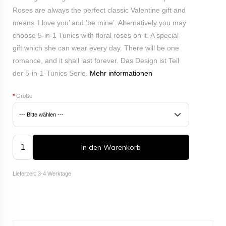
Roses are always the perfect classic Valentine gift and
means ‘I love you’ and ‘be mine’. Alternatively you may
choose 5-in-1 Tunics with floral roses on it. A special
gift which she can wear every day. There will be one
romance, and it shall last forever.
Das Design ist Teil
der 5-in-1-Tunics Serie.
Mehr informationen
*
Größe
In den Warenkorb
Lieferzeit: 3-4 Werktage