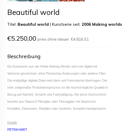
Beautiful world
Titel:
Beautiful world
|
Kunstserie seit:
2006 Making worlds
€5.250,00
preis ohne steuer:
€4.816,51
Beschreibung
Ein Kunstwerk aus der Reihe Making Worlds wird rein digital mit
Vektoren gezeichnet, ohne Photoshop-Änderungen oder andere Filter.
Die endgültige digitale Datei wird dann auf Fotomaterial übertragen. Der
sehr zeitgemäße Produktionsprozess ist die höchstmögliche Qualität in
Bezug auf Klarheit, Schärfe und Farbsättigung. Die letzte Deckschicht
besteht aus Diasec® Plexiglas oder Flüssigglas mit Swarovski-
Kristallen, Diamanten, Reptilien oder Insekten. Komplett handgemacht.
Details
PETRA HART