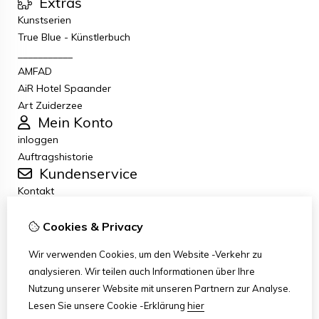
Extras
Kunstserien
True Blue - Künstlerbuch
___________
AMFAD
AiR Hotel Spaander
Art Zuiderzee
Mein Konto
inloggen
Auftragshistorie
Kundenservice
Kontakt
Retouren
Allgemeine Geschäftsbedingungen
Cookies & Privacy
Datenschutzbestimmungen
Wir verwenden Cookies, um den Website -Verkehr zu
Disclaimer
analysieren. Wir teilen auch Informationen über Ihre
Haftungsausschluss per E-Mail
Nutzung unserer Website mit unseren Partnern zur Analyse.
Copyright
Lesen Sie unsere Cookie -Erklärung
hier
Stichting Art Zuiderzee Route