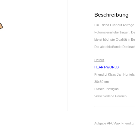
Beschreibung
Ein Friend.Li ist auf Anfrage
Fotomaterial übertragen. D
bietet höchste Qualität in B
Die abschließende Deckschi
Details
HEART-WORLD
Friend.Li Klaas Jan Huntela
30x30 cm
Diasec-Plexiglas
Verschiedene Größen
Aufgabe AFC Ajax Friend.Li