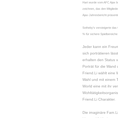
Hart wurde vom AFC Ajax be
zeichnen, das den Mitgliede
Ajax-Jahresbericht präsenti
Sotheby's versteigerte das 
% für sichere Spielbereiche
Jeder kann ein Freu
sich porträtieren läss
erhalten den Status v
Porträt für die Wand
Friend.Li wählt eine 
Wahl und mit einem Te
World eine mit ihr v
Wohltätigkeitsorganis
Friend.Li Charakter.
Die imaginäre Fam.Li