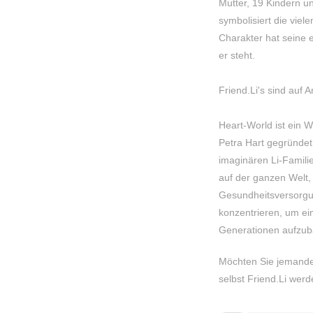
Mutter, 19 Kindern u
symbolisiert die viel
Charakter hat seine e
er steht.
Friend.Li's sind auf A
Heart-World ist ein W
Petra Hart gegründet
imaginären Li-Familie
auf der ganzen Welt, 
Gesundheitsversorgu
konzentrieren, um ei
Generationen aufzub
Möchten Sie jemande
selbst Friend.Li we