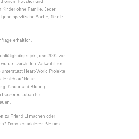
nd einem Haustier und
en Kinder ohne Familie. Jeder
igene spezifische Sache, für die
nfrage erhältlich.
ohltätigkeitsprojekt, das 2001 von
 wurde. Durch den Verkauf ihrer
 unterstützt Heart-World Projekte
die sich auf Natur,
ng, Kinder und Bildung
n besseres Leben für
auen.
n zu Friend.Li machen oder
rden? Dann
kontaktieren
Sie uns.