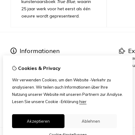
kunstenaarsboek
True Blue
, waarin
25 jaar werk voor het eerst als één
oeuvre wordt gepresenteerd.
Informationen
Ex
Über Petra Hart
Kunstse
Ausstellungen
True Blu
Cookies & Privacy
Neues
Heart-World
Wir verwenden Cookies, um den Website -Verkehr zu
Art Dinners & Reviews
analysieren. Wir teilen auch Informationen über Ihre
AMFAD
Nutzung unserer Website mit unseren Partnern zur Analyse.
Lesen Sie unsere Cookie -Erklärung
hier
Akzeptieren
Ablehnen
Cookie-Einstellungen