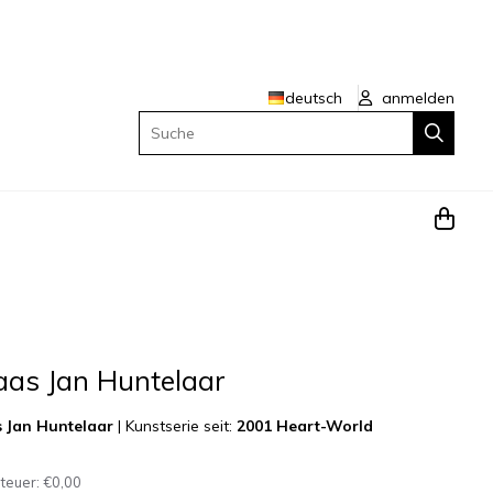
deutsch
anmelden
Suche
laas Jan Huntelaar
s Jan Huntelaar
|
Kunstserie seit:
2001 Heart-World
steuer:
€0,00