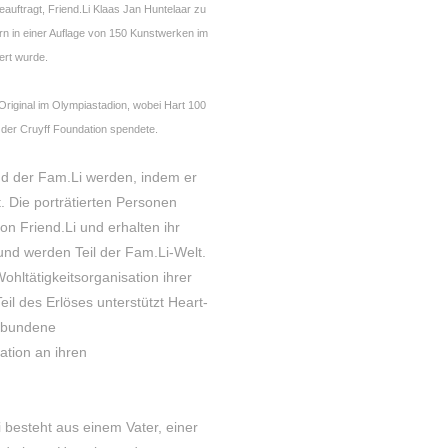
auftragt, Friend.Li Klaas Jan Huntelaar zu
rn in einer Auflage von 150 Kunstwerken im
ert wurde.
Original im Olympiastadion, wobei Hart 100
 der Cruyff Foundation spendete.
nd der Fam.Li werden, indem er
t. Die porträtierten Personen
on Friend.Li und erhalten ihr
 und werden Teil der Fam.Li-Welt.
Wohltätigkeitsorganisation ihrer
il des Erlöses unterstützt Heart-
erbundene
ation an ihren
 besteht aus einem Vater, einer