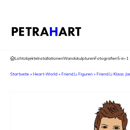
Lichtobjekte
Installationen
Wandskulpturen
Fotografien
5-in-1 
Startseite
»
Heart-World
»
Friend.Li Figuren
»
Friend.Li Klaas J