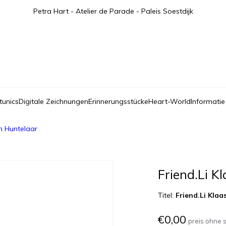
Petra Hart - Atelier de Parade - Paleis Soestdijk
tunics
Digitale Zeichnungen
Erinnerungsstücke
Heart-World
Informatie
an Huntelaar
Friend.Li K
Titel:
Friend.Li Klaa
€0,00
preis ohne 