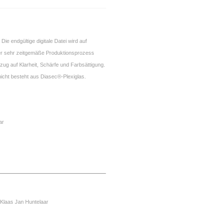
. Die endgültige digitale Datei wird auf
er sehr zeitgemäße Produktionsprozess
ezug auf Klarheit, Schärfe und Farbsättigung.
cht besteht aus Diasec®-Plexiglas.
ar
 Klaas Jan Huntelaar