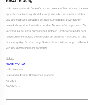
Beschreibung
Isi in Volendam ist ein Giclée-Druck auf Leinwand. Die Leinwand hat eine
spezielle Beschichtung, die dafür sorgt, dass die Tinten nicht zerfallen
und eine optimale Farbstärke erhalten. Standardmäßig werden die
Leinwände auf einer Holzbahre mit einer Dicke von 3 cm gespannt. Die
Verwendung der extra pigmentierten Tinten in Kombination mit der sehr
feinen Drucktechnologie gewährleistet ein größeres Farbspektrum und
eine einzigartige Druckleistung. Darüber hinaus ist eine lange Haltbarkeit
von 100 Jahren und mehr garantiert.
Details
HEART-WORLD
Isi in Volendam
Leinwand auf einem Holzrahmen gespannt
Auflage 3
30x38x2 cm