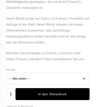
Wohltätigkeitsorganisation, die mit ihrem Friend.Li
Charakter verbunden ist.
Heart-World bringt nur Fam.Li & Friend.Li Produkte auf
Anfrage in die Welt. Heart-World arbeitet mit einem
Unternehmen zusammen, das auf Anfrage
kundenspezifische Artikel herstellt und nur das bringt,
was die Menschen wollen.
Möchten Sie jemanden zu Friend.Li machen oder
selbst Friend.Li werden? Dann
kontaktieren
Sie uns.
*
Größe
In den Warenkorb
Lieferzeit: In Absprache