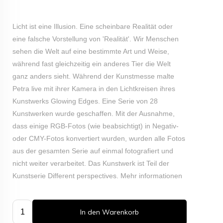
Licht ist eine Illusion. Eine scheinbare Realität oder
eine falsche Vorstellung von 'Realität'. Wir Menschen
sehen die Welt auf eine bestimmte Art und Weise,
während fast gleichzeitig ein anderes Tier die Welt
ganz anders sieht. Während der Kunstmesse malte
Petra live mit ihrer Kamera in den Lichtkreisen ihres
Kunstwerks Glowing Edges. Eine Serie von 28
Kunstwerken wurde geschaffen. Mit der Ausnahme,
dass einige RGB-Fotos (wie beabsichtigt) in Negativ-
oder CMY-Fotos konvertiert wurden, wurden alle Fotos
aus der gesamten Serie auf einmal fotografiert und
nicht weiter verarbeitet. Das Kunstwerk ist Teil der
Kunstserie Different perspectives.
Mehr informationen
In den Warenkorb