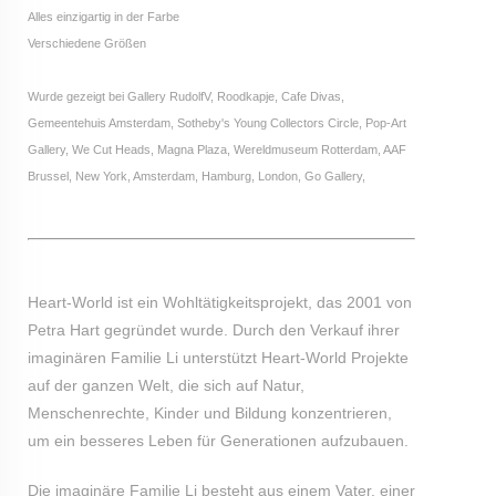
Alles einzigartig in der Farbe
Verschiedene Größen
Wurde gezeigt bei Gallery RudolfV, Roodkapje, Cafe Divas,
Gemeentehuis Amsterdam, Sotheby's Young Collectors Circle, Pop-Art
Gallery, We Cut Heads, Magna Plaza, Wereldmuseum Rotterdam, AAF
Brussel, New York, Amsterdam, Hamburg, London, Go Gallery,
Heart-World ist ein Wohltätigkeitsprojekt, das 2001 von
Petra Hart gegründet wurde. Durch den Verkauf ihrer
imaginären Familie Li unterstützt Heart-World Projekte
auf der ganzen Welt, die sich auf Natur,
Menschenrechte, Kinder und Bildung konzentrieren,
um ein besseres Leben für Generationen aufzubauen.
Die imaginäre Familie Li besteht aus einem Vater, einer