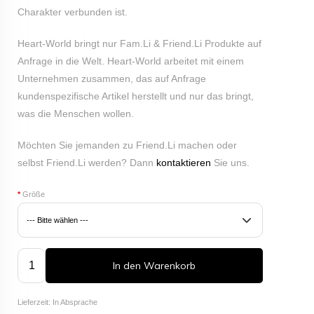
Charakter verbunden ist.
Heart-World bringt nur Fam.Li & Friend.Li Produkte auf
Anfrage in die Welt. Heart-World arbeitet mit einem
Unternehmen zusammen, das auf Anfrage
kundenspezifische Artikel herstellt und nur das bringt,
was die Menschen wollen.
Möchten Sie jemanden zu Friend.Li machen oder
selbst Friend.Li werden? Dann
kontaktieren
Sie uns.
*
Größe
In den Warenkorb
Lieferzeit: In Absprache