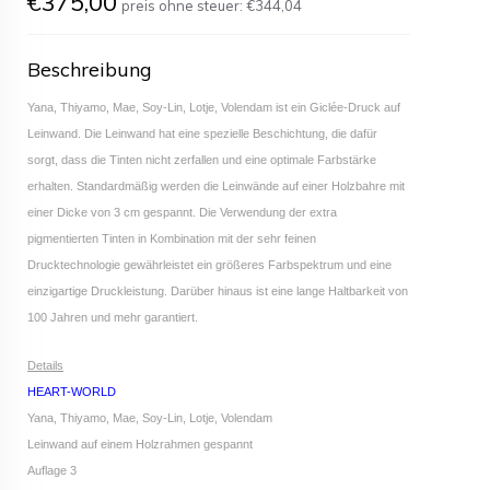
€375,00
preis ohne steuer:
€344,04
Beschreibung
Yana, Thiyamo, Mae, Soy-Lin, Lotje, Volendam ist ein Giclée-Druck auf
Leinwand. Die Leinwand hat eine spezielle Beschichtung, die dafür
sorgt, dass die Tinten nicht zerfallen und eine optimale Farbstärke
erhalten. Standardmäßig werden die Leinwände auf einer Holzbahre mit
einer Dicke von 3 cm gespannt. Die Verwendung der extra
pigmentierten Tinten in Kombination mit der sehr feinen
Drucktechnologie gewährleistet ein größeres Farbspektrum und eine
einzigartige Druckleistung. Darüber hinaus ist eine lange Haltbarkeit von
100 Jahren und mehr garantiert.
Details
HEART-WORLD
Yana, Thiyamo, Mae, Soy-Lin, Lotje, Volendam
Leinwand auf einem Holzrahmen gespannt
Auflage 3