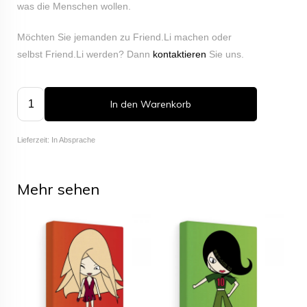
was die Menschen wollen.
Möchten Sie jemanden zu Friend.Li machen oder
selbst Friend.Li werden? Dann
kontaktieren
Sie uns.
In den Warenkorb
Lieferzeit: In Absprache
Mehr sehen