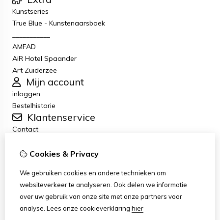
Kunstseries
True Blue - Kunstenaarsboek
___________
AMFAD
AiR Hotel Spaander
Art Zuiderzee
Mijn account
inloggen
Bestelhistorie
Klantenservice
Contact
Retourneren
Algemene voorwaarden
Cookies & Privacy
Privacybeleid
We gebruiken cookies en andere technieken om
Disclaimer
websiteverkeer te analyseren. Ook delen we informatie
Disclaimer-e-mail
over uw gebruik van onze site met onze partners voor
Copyright
analyse.
Lees onze cookieverklaring
hier
Stichting Art Zuiderzee Route