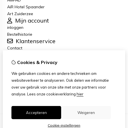
AMFAD
AiR Hotel Spaander
Art Zuiderzee
Mijn account
inloggen
Bestelhistorie
Klantenservice
Contact
Retourneren
Algemene voorwaarden
Cookies & Privacy
Privacybeleid
We gebruiken cookies en andere technieken om
Disclaimer
websiteverkeer te analyseren. Ook delen we informatie
Disclaimer-e-mail
over uw gebruik van onze site met onze partners voor
Copyright
analyse.
Lees onze cookieverklaring
hier
Stichting Art Zuiderzee Route
Accepteren
Weigeren
Cookie-instellingen