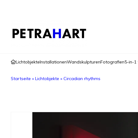
Lichtobjekte
Installationen
Wandskulpturen
Fotografien
5-in-1 
Startseite
»
Lichtobjekte
»
Circadian rhythms