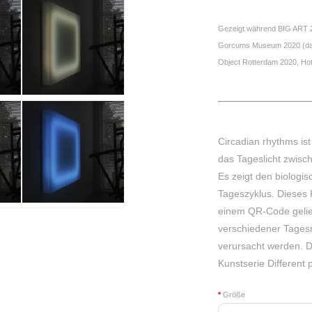
Gezeigt während BIG ART 
Gorcums Museum 2020 (dan
Object Rotterdam 2020, Ho
Circadian rhythms ist
das Tageslicht zwisc
Es zeigt den biologi
Tageszyklus. Dieses
einem QR-Code geliefe
verschiedener Tagesr
verursacht werden.
D
Kunstserie Different 
*
Größe