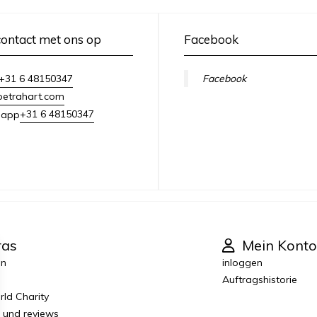
ontact met ons op
Facebook
+31 6 48150347
Facebook
petrahart.com
+31 6 48150347
sapp
ras
Mein Konto
en
inloggen
Auftragshistorie
ld Charity
r und reviews