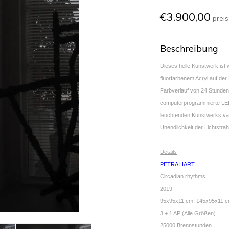
€3.900,00
preis
Beschreibung
Dieses helle Kunstwerk ist
fluorfarbenem Acryl auf de
Farbverlauf von 24 Stunden 
computerprogrammierte LED
leuchtenden Kunstwerks var
Unendlichkeit der Lichtstrah
Details
PETRA HART
Circadian rhythms
2019
95x95x11 cm, 145x95x11 c
3 + 1 AP (Alle Größen)
25000 Brennstunden