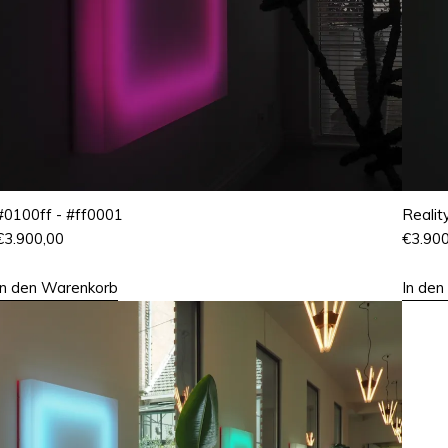
#0100ff - #ff0001
Realit
€
3.900,00
€
3.90
In den Warenkorb
In de