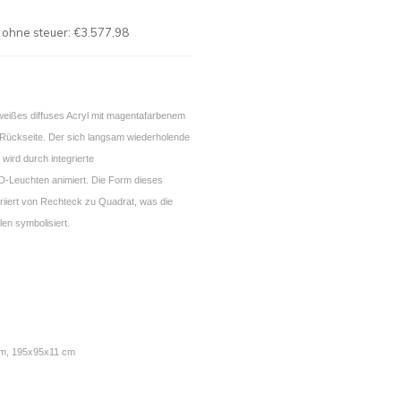
 ohne steuer:
€3.577,98
 weißes diffuses Acryl mit magentafarbenem
r Rückseite. Der sich langsam wiederholende
wird durch integrierte
-Leuchten animiert. Die Form dieses
iiert von Rechteck zu Quadrat, was die
len symbolisiert.
m, 195x95x11 cm