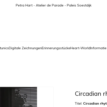
Petra Hart - Atelier de Parade - Paleis Soestdijk
tunics
Digitale Zeichnungen
Erinnerungsstücke
Heart-World
Informatie
Circadian 
Titel:
Circadian rhy