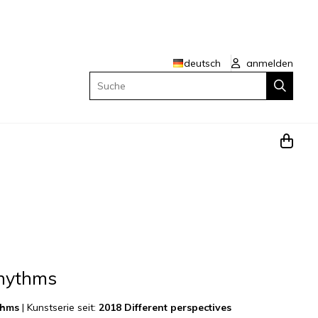
deutsch
anmelden
Suche
rhythms
thms
|
Kunstserie seit:
2018 Different perspectives