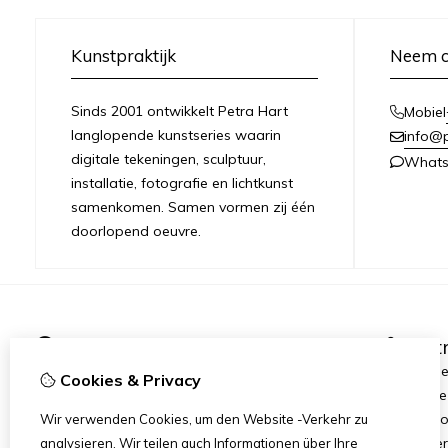
Kunstpraktijk
Neem c
Sinds 2001 ontwikkelt Petra Hart
Mobiel
langlopende kunstseries waarin
info@
digitale tekeningen, sculptuur,
What
installatie, fotografie en lichtkunst
samenkomen. Samen vormen zij één
doorlopend oeuvre.
Informationen
Ext
Über Petra Hart
Kunstseri
Cookies & Privacy
Ausstellungen
Angebote
Neues
Heart-Wor
Wir verwenden Cookies, um den Website -Verkehr zu
Art dinne
analysieren. Wir teilen auch Informationen über Ihre