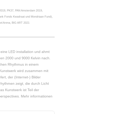
2019, PK37, PAN Amsterdam 2019,
k Fonds Kwadraat und Mondriaan Fund),
tel Arena, BIG ART 2021
 eine LED installation und ahmt
hen 2000 und 9000 Kelvin nach.
schen Rhythmus in einem
 Kunstwerk wird zusammen mit
rt, der (Internet-) Bilder
hythmen zeigt, die durch Licht
as Kunstwerk ist Teil der
perspectives.
Mehr informationen