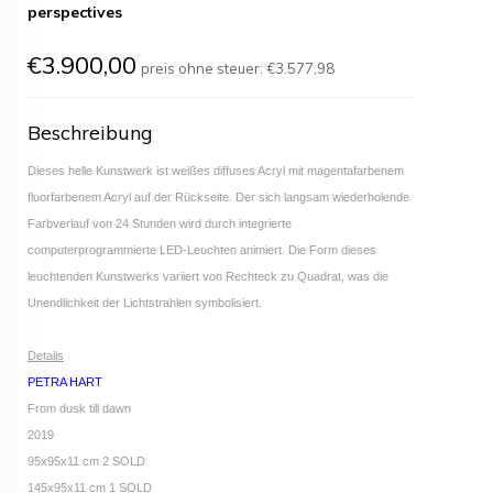
perspectives
€3.900,00
preis ohne steuer:
€3.577,98
Beschreibung
Dieses helle Kunstwerk ist weißes diffuses Acryl mit magentafarbenem
fluorfarbenem Acryl auf der Rückseite. Der sich langsam wiederholende
Farbverlauf von 24 Stunden wird durch integrierte
computerprogrammierte LED-Leuchten animiert. Die Form dieses
leuchtenden Kunstwerks variiert von Rechteck zu Quadrat, was die
Unendlichkeit der Lichtstrahlen symbolisiert.
Details
PETRA HART
From dusk till dawn
2019
95x95x11 cm 2 SOLD
145x95x11 cm 1 SOLD