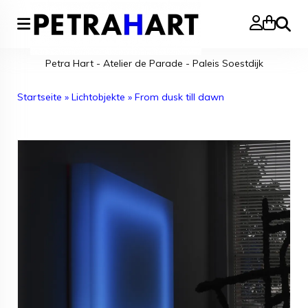
Suche
Petra Hart - Atelier de Parade - Paleis Soestdijk
Startseite
»
Lichtobjekte
»
From dusk till dawn