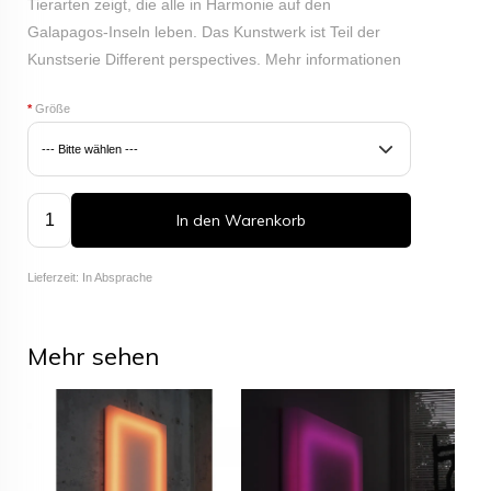
Tierarten zeigt, die alle in Harmonie auf den
Galapagos-Inseln leben. Das Kunstwerk ist Teil der
Kunstserie Different perspectives.
Mehr informationen
*
Größe
In den Warenkorb
Lieferzeit: In Absprache
Mehr sehen