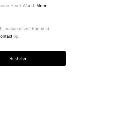
 serie Heart-World.
Meer
Li maken of zelf Friend.Li
contact
op.
Bestellen