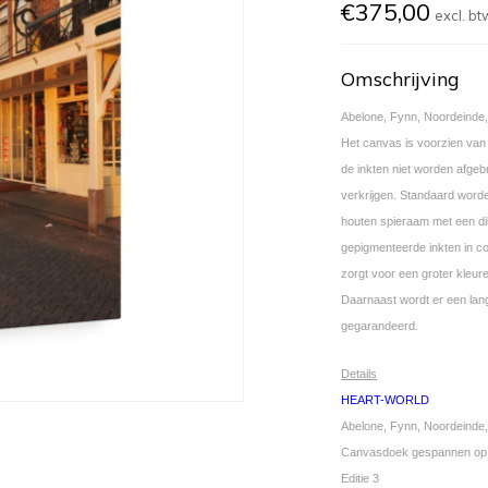
€375,00
excl. bt
Omschrijving
Abelone, Fynn, Noordeinde,
Het canvas is voorzien van 
de inkten niet worden afgeb
verkrijgen. Standaard wor
houten spieraam met een di
gepigmenteerde inkten in co
zorgt voor een groter kleur
Daarnaast wordt er een lan
gegarandeerd.
Details
HEART-WORLD
Abelone, Fynn, Noordeinde
Canvasdoek gespannen op 
Editie 3