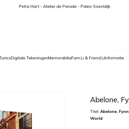
Petra Hart - Atelier de Parade - Paleis Soestdijk
Tunics
Digitale Tekeningen
Memorabilia
Fam.Li & Friend.Li
Informatie
Abelone, F
Titel:
Abelone, Fynn
World