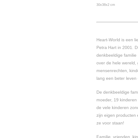
30x38x2 cm
Heart-World is een li
Petra Hart in 2001. 
denkbeeldige familie 
over de hele wereld, 
mensenrechten, kind
lang een ​​beter leve
De denkbeeldige famil
moeder, 19 kinderen 
de vele kinderen zon
zijn eigen producten
ze voor staan!
Familie, vrienden, ki