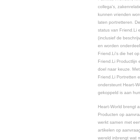
collega's, zakenrelat
kunnen vrienden word
laten portretteren. D
status van Friend.Li
(inclusief de beschri
en worden onderdeel
Friend.Li's die het op
Friend.Li Productlijn
doel naar keuze. Met
Friend.Li Portretten 
ondersteunt Heart-W
gekoppeld is aan hun
Heart-World brengt a
Producten op aanvraa
werkt samen met een
artikelen op aanvraa
wereld inbrengt wat 