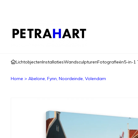
Lichtobjecten
Installaties
Wandsculpturen
Fotografieën
5-in-1 
Home
>
Abelone, Fynn, Noordeinde, Volendam