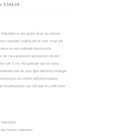
w:
€344,04
 Volendam is een giclée-druk op canvas.
een speciale coating die er voor zorgt dat
roken en een optimale kleurkracht
den de canvasdoeken gespannen op een
kte van 3 cm. Het gebruik van de extra
mbinatie met de zeer fijne afdruktechnologie
enspectrum en unieke afdrukprestaties.
ge houdbaarheid van 100 jaar en zelfs meer
, Volendam
een houten spieraam