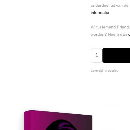
onderdeel uit van de
informatie
Wilt u iemand Friend.
worden? Neem dan
Levertijd: In overleg