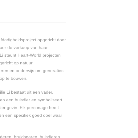
efdadigheidsproject opgericht door
Door de verkoop van haar
Li steunt Heart-World projecten
gericht op natuur,
eren en onderwijs om generaties
n op te bouwen.
ie Li bestaat uit een vader,
en een huisdier en symboliseert
der gezin. Elk personage heeft
 en een specifiek goed doel waar
nderen, bruidsparen, huisdieren,