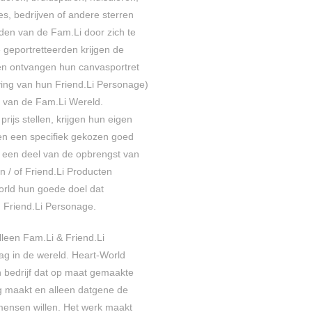
ies, bedrijven of andere sterren
en van de Fam.Li door zich te
e geportretteerden krijgen de
 en ontvangen hun canvasportret
jving van hun Friend.Li Personage)
 van de Fam.Li Wereld.
 prijs stellen, krijgen hun eigen
 en een specifiek gekozen goed
 een deel van de opbrengst van
en / of Friend.Li Producten
orld hun goede doel dat
 Friend.Li Personage.
lleen Fam.Li & Friend.Li
g in de wereld. Heart-World
 bedrijf dat op maat gemaakte
g maakt en alleen datgene de
mensen willen.
Het werk maakt