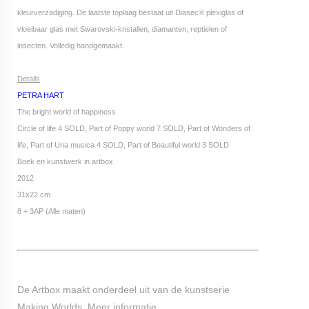
kleurverzadiging. De laatste toplaag bestaat uit Diasec® plexiglas of
vloeibaar glas met Swarovski-kristallen, diamanten, reptielen of
insecten. Volledig handgemaakt.
Details
PETRA HART
The bright world of happiness
Circle of life 4 SOLD, Part of Poppy world 7 SOLD, Part of Wonders of
life, Part of Una musica 4 SOLD, Part of Beautiful world 3 SOLD
Boek en kunstwerk in artbox
2012
31x22 cm
8 + 3AP (Alle maten)
De Artbox maakt onderdeel uit van de kunstserie
Making Worlds.
Meer informatie