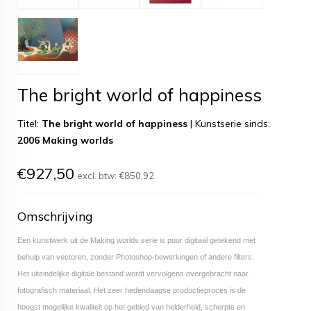
The bright world of happiness
Titel:
The bright world of happiness
|
Kunstserie sinds:
2006 Making worlds
€927,50
excl. btw:
€850,92
Omschrijving
Een kunstwerk uit de Making worlds serie is puur digitaal getekend met
behulp van vectoren, zonder Photoshop-bewerkingen of andere filters.
Het uiteindelijke digitale bestand wordt vervolgens overgebracht naar
fotografisch materiaal. Het zeer hedendaagse productieproces is de
hoogst mogelijke kwaliteit op het gebied van helderheid, scherpte en