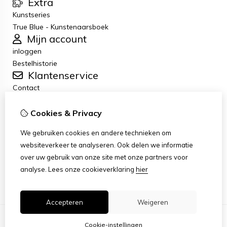
Extra
Kunstseries
True Blue - Kunstenaarsboek
Mijn account
inloggen
Bestelhistorie
Klantenservice
Contact
Retourneren
Algemene voorwaarden
Cookies & Privacy
Privacybeleid
We gebruiken cookies en andere technieken om
Disclaimer
websiteverkeer te analyseren. Ook delen we informatie
Disclaimer-e-mail
over uw gebruik van onze site met onze partners voor
Copyright
analyse.
Lees onze cookieverklaring
hier
Stichting Art Zuiderzee Route
Accepteren
Weigeren
Cookie-instellingen