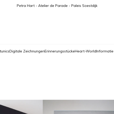
Petra Hart - Atelier de Parade - Paleis Soestdijk
tunics
Digitale Zeichnungen
Erinnerungsstücke
Heart-World
Informatie