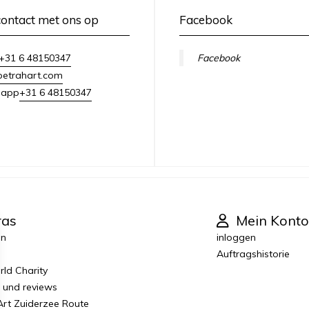
ontact met ons op
Facebook
+31 6 48150347
Facebook
petrahart.com
+31 6 48150347
sapp
ras
Mein Konto
en
inloggen
Auftragshistorie
ld Charity
r und reviews
 Art Zuiderzee Route