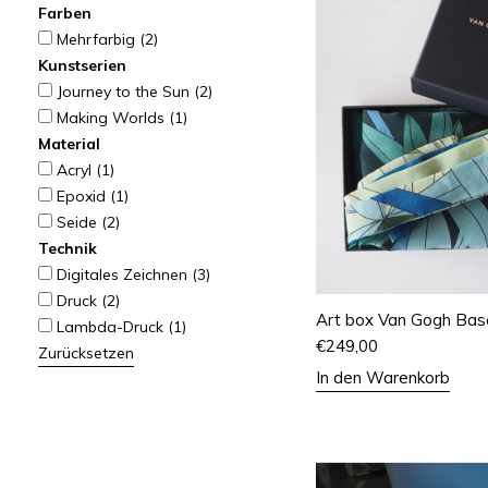
Farben
Mehrfarbig
(2)
Kunstserien
Journey to the Sun
(2)
Making Worlds
(1)
Material
Acryl
(1)
Epoxid
(1)
Seide
(2)
Technik
Digitales Zeichnen
(3)
Druck
(2)
Art box Van Gogh Base
Lambda-Druck
(1)
€
249,00
Zurücksetzen
In den Warenkorb