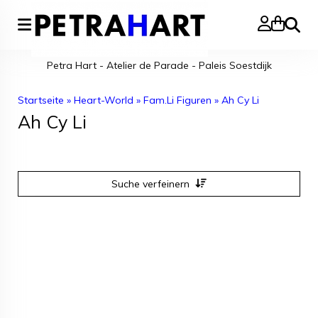
Suche
Petra Hart - Atelier de Parade - Paleis Soestdijk
Startseite
»
Heart-World
»
Fam.Li Figuren
»
Ah Cy Li
Ah Cy Li
Suche verfeinern