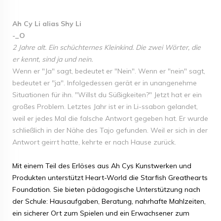
Ah Cy Li alias Shy Li
-_O
2 Jahre alt. Ein schüchternes Kleinkind. Die zwei Wörter, die
er kennt, sind ja und nein.
Wenn er "Ja" sagt, bedeutet er "Nein". Wenn er "nein" sagt,
bedeutet er "ja". Infolgedessen gerät er in unangenehme
Situationen für ihn. "Willst du Süßigkeiten?" Jetzt hat er ein
großes Problem. Letztes Jahr ist er in Li-ssabon gelandet,
weil er jedes Mal die falsche Antwort gegeben hat. Er wurde
schließlich in der Nähe des Tajo gefunden. Weil er sich in der
Antwort geirrt hatte, kehrte er nach Hause zurück.
Mit einem Teil des Erlöses aus Ah Cys Kunstwerken und
Produkten unterstützt Heart-World die Starfish Greathearts
Foundation. Sie bieten pädagogische Unterstützung nach
der Schule: Hausaufgaben, Beratung, nahrhafte Mahlzeiten,
ein sicherer Ort zum Spielen und ein Erwachsener zum