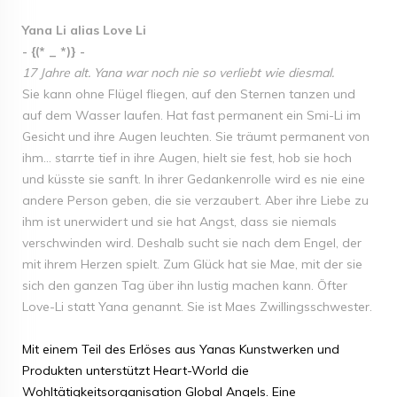
Yana Li alias Love Li
- {(* _ *)} -
17 Jahre alt. Yana war noch nie so verliebt wie diesmal.
Sie kann ohne Flügel fliegen, auf den Sternen tanzen und
auf dem Wasser laufen. Hat fast permanent ein Smi-Li im
Gesicht und ihre Augen leuchten. Sie träumt permanent von
ihm… starrte tief in ihre Augen, hielt sie fest, hob sie hoch
und küsste sie sanft. In ihrer Gedankenrolle wird es nie eine
andere Person geben, die sie verzaubert. Aber ihre Liebe zu
ihm ist unerwidert und sie hat Angst, dass sie niemals
verschwinden wird. Deshalb sucht sie nach dem Engel, der
mit ihrem Herzen spielt. Zum Glück hat sie Mae, mit der sie
sich den ganzen Tag über ihn lustig machen kann. Öfter
Love-Li statt Yana genannt. Sie ist Maes Zwillingsschwester.
Mit einem Teil des Erlöses aus Yanas Kunstwerken und
Produkten unterstützt Heart-World die
Wohltätigkeitsorganisation Global Angels. Eine