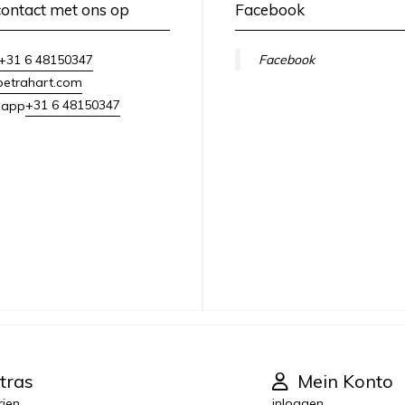
ontact met ons op
Facebook
+31 6 48150347
Facebook
petrahart.com
+31 6 48150347
sapp
tras
Mein Konto
rien
inloggen