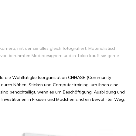
era, mit der sie alles gleich fotografiert. Materialistisch.
 von berühmten Modedesignern und in Tokio kauft sie gerne
rld die Wohltätigkeitsorganisation CHHASE (Community
n durch Nähen, Sticken und Computertraining, um ihnen eine
ie sind benachteiligt, wenn es um Beschäftigung, Ausbildung und
. Investitionen in Frauen und Mädchen sind ein bewährter Weg,