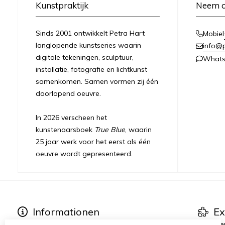
Kunstpraktijk
Neem c
Sinds 2001 ontwikkelt Petra Hart
Mobiel
langlopende kunstseries waarin
info@
digitale tekeningen, sculptuur,
What
installatie, fotografie en lichtkunst
samenkomen. Samen vormen zij één
doorlopend oeuvre.
In 2026 verscheen het
kunstenaarsboek
True Blue
, waarin
25 jaar werk voor het eerst als één
oeuvre wordt gepresenteerd.
Informationen
Ex
Über Petra Hart
Kunstse