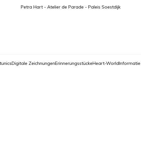
Petra Hart - Atelier de Parade - Paleis Soestdijk
tunics
Digitale Zeichnungen
Erinnerungsstücke
Heart-World
Informatie