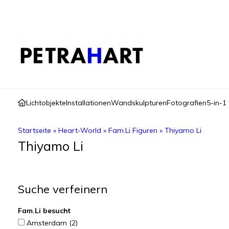
Lichtobjekte
Installationen
Wandskulpturen
Fotografien
5-in-1 
Startseite
»
Heart-World
»
Fam.Li Figuren
»
Thiyamo Li
Thiyamo Li
Suche verfeinern
Fam.Li besucht
Amsterdam
(2)