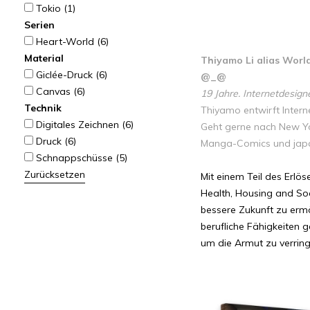
Tokio
(1)
Serien
Heart-World
(6)
Material
Thiyamo Li alias World
Giclée-Druck
(6)
@_@
Canvas
(6)
19 Jahre. Internetdesigne
Technik
Thiyamo entwirft Interne
Digitales Zeichnen
(6)
Geht gerne nach New Yo
Druck
(6)
Manga-Comics und japa
Schnappschüsse
(5)
Zurücksetzen
Mit einem Teil des Erl
Health, Housing and Soc
bessere Zukunft zu ermö
berufliche Fähigkeiten 
um die Armut zu verring