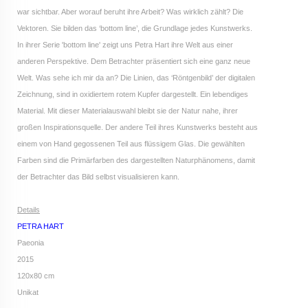
war sichtbar. Aber worauf beruht ihre Arbeit? Was wirklich zählt? Die
Vektoren. Sie bilden das ‘bottom line’, die Grundlage jedes Kunstwerks.
In ihrer Serie 'bottom line' zeigt uns Petra Hart ihre Welt aus einer
anderen Perspektive. Dem Betrachter präsentiert sich eine ganz neue
Welt. Was sehe ich mir da an? Die Linien, das ‘Röntgenbild’ der digitalen
Zeichnung, sind in oxidiertem rotem Kupfer dargestellt. Ein lebendiges
Material. Mit dieser Materialauswahl bleibt sie der Natur nahe, ihrer
großen Inspirationsquelle. Der andere Teil ihres Kunstwerks besteht aus
einem von Hand gegossenen Teil aus flüssigem Glas. Die gewählten
Farben sind die Primärfarben des dargestellten Naturphänomens, damit
der Betrachter das Bild selbst visualisieren kann.
Details
PETRA HART
Paeonia
2015
120x80 cm
Unikat