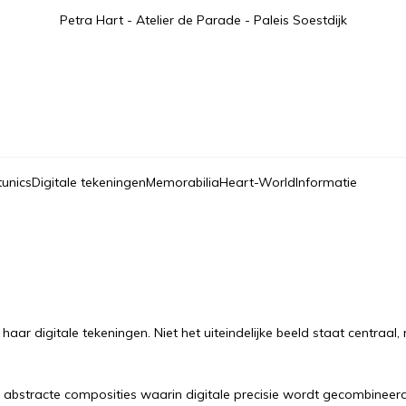
Petra Hart - Atelier de Parade - Paleis Soestdijk
tunics
Digitale tekeningen
Memorabilia
Heart-World
Informatie
ar digitale tekeningen. Niet het uiteindelijke beeld staat centraal, m
n abstracte composities waarin digitale precisie wordt gecombinee