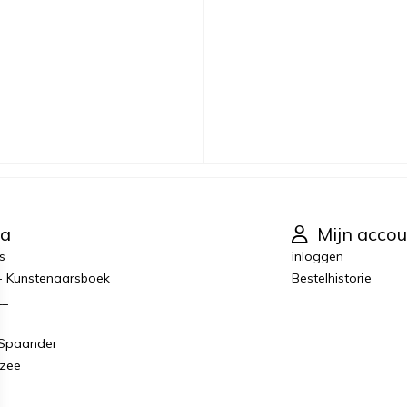
ra
Mijn accou
s
inloggen
 - Kunstenaarsboek
Bestelhistorie
__
 Spaander
rzee