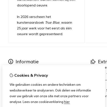
doorlopend oeuvre.
In 2026 verscheen het
kunstenaarsboek
True Blue
, waarin
25 jaar werk voor het eerst als één
oeuvre wordt gepresenteerd.
Informatie
Ext
Over Petra Hart
Kunstserie
Tentoonstellingen
True Blue
Cookies & Privacy
Publicaties & Pers
_________
Heart-World
AMFAD
We gebruiken cookies en andere technieken om
Art Dinners & Reviews
AiR Hotel
websiteverkeer te analyseren. Ook delen we informatie
Art Zuide
over uw gebruik van onze site met onze partners voor
analyse.
Lees onze cookieverklaring
hier