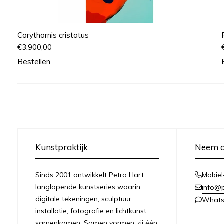
Corythornis cristatus
€
3.900,00
Bestellen
Kunstpraktijk
Neem c
Sinds 2001 ontwikkelt Petra Hart
Mobiel
langlopende kunstseries waarin
info@
digitale tekeningen, sculptuur,
What
installatie, fotografie en lichtkunst
samenkomen. Samen vormen zij één