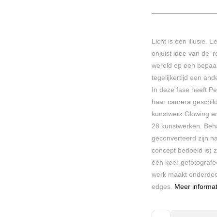
Licht is een illusie. 
onjuist idee van de ‘r
wereld op een bepaald
tegelijkertijd een and
In deze fase heeft Pe
haar camera geschilde
kunstwerk Glowing ed
28 kunstwerken. Beh
geconverteerd zijn n
concept bedoeld is) zij
één keer gefotografe
werk maakt onderdeel
edges.
Meer informat