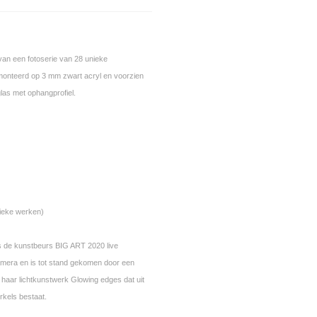
van een fotoserie van 28 unieke
monteerd op 3 mm zwart acryl en voorzien
as met ophangprofiel.
ieke werken)
ns de kunstbeurs BIG ART 2020 live
amera en is tot stand gekomen door een
p haar lichtkunstwerk Glowing edges dat uit
irkels bestaat.