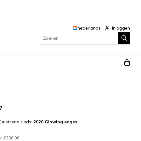
nederlands
inloggen
Zoeken
7
Kunstserie sinds:
2020 Glowing edges
w:
€366,06