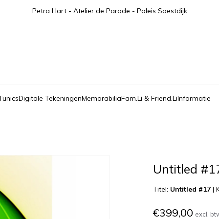
Petra Hart - Atelier de Parade - Paleis Soestdijk
Tunics
Digitale Tekeningen
Memorabilia
Fam.Li & Friend.Li
Informatie
Untitled #1
Titel:
Untitled #17
|
€399,00
excl. bt