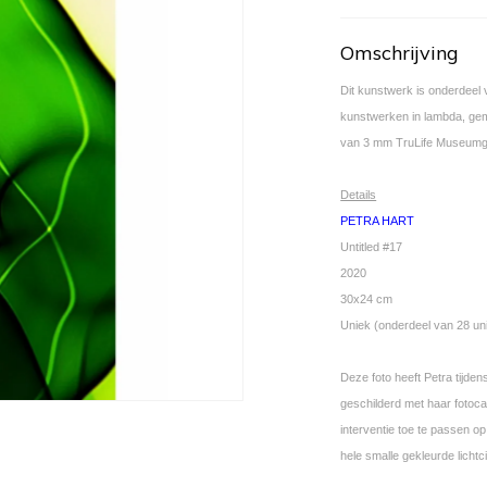
Omschrijving
Dit kunstwerk is onderdeel 
kunstwerken in lambda, ge
van 3 mm TruLife Museumgl
Details
PETRA HART
Untitled #17
2020
30x24 cm
Uniek (onderdeel van 28 un
Deze foto heeft Petra tijde
geschilderd met haar fotoc
interventie toe te passen o
hele smalle gekleurde lichtc