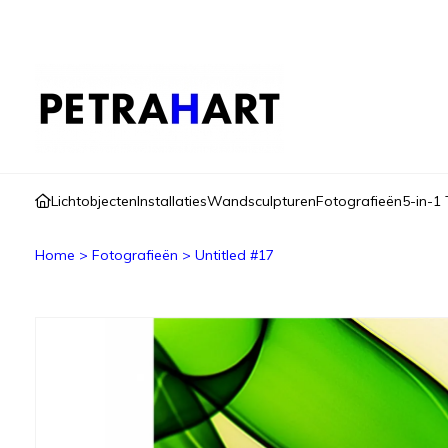
Lichtobjecten
Installaties
Wandsculpturen
Fotografieën
5-in-1 
Home
>
Fotografieën
>
Untitled #17