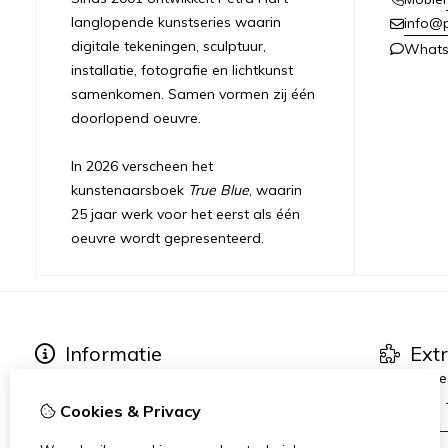
langlopende kunstseries waarin
info@
digitale tekeningen, sculptuur,
What
installatie, fotografie en lichtkunst
samenkomen. Samen vormen zij één
doorlopend oeuvre.
In 2026 verscheen het
kunstenaarsboek
True Blue
, waarin
25 jaar werk voor het eerst als één
oeuvre wordt gepresenteerd.
Informatie
Ext
Over Petra Hart
Kunstserie
Tentoonstellingen
True Blue
Cookies & Privacy
Publicaties & Pers
_________