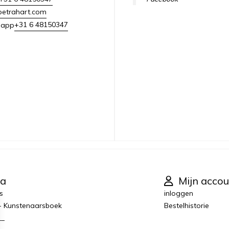
petrahart.com
+31 6 48150347
sapp
ra
Mijn accou
s
inloggen
 - Kunstenaarsboek
Bestelhistorie
__