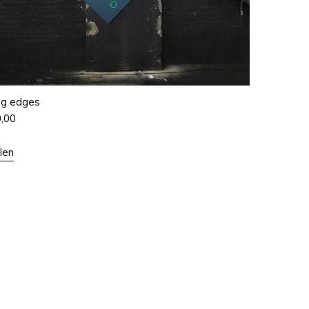
ng edges
0,00
len