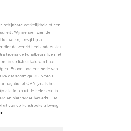
Een schijnbare werkelijkheid of een
ealiteit’. Wij mensen zien de
e manier, terwijl bijna
er dier de wereld heel anders ziet.
tra tijdens de kunstbeurs live met
rd in de lichtcirkels van haar
ges. Er ontstond een serie van
alve dat sommige RGB-foto's
aar negatief of CMY (zoals het
n alle foto's uit de hele serie in
erd en niet verder bewerkt.
Het
 uit van de kunstreeks Glowing
ie