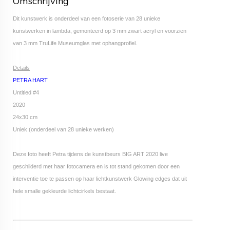
Omschrijving
Dit kunstwerk is onderdeel van een fotoserie van 28 unieke
kunstwerken in lambda, gemonteerd op 3 mm zwart acryl en voorzien
van 3 mm TruLife Museumglas met ophangprofiel.
Details
PETRA HART
Untitled #4
2020
24x30 cm
Uniek (onderdeel van 28 unieke werken)
Deze foto heeft Petra tijdens de kunstbeurs BIG ART 2020 live
geschilderd met haar fotocamera en is tot stand gekomen door een
interventie toe te passen op haar lichtkunstwerk Glowing edges dat uit
hele smalle gekleurde lichtcirkels bestaat.