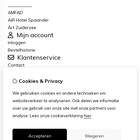
___________
AMFAD
AiR Hotel Spaander
Art Zuiderzee
Mijn account
inloggen
Bestelhistorie
Klantenservice
Contact
Retourneren
Algemene voorwaarden
Cookies & Privacy
Privacybeleid
We gebruiken cookies en andere technieken om
Disclaimer
websiteverkeer te analyseren. Ook delen we informatie
Disclaimer-e-mail
over uw gebruik van onze site met onze partners voor
Copyright
analyse.
Lees onze cookieverklaring
hier
Stichting Art Zuiderzee Route
Accepteren
Weigeren