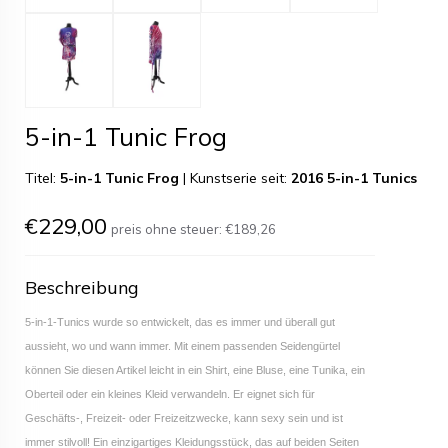
5-in-1 Tunic Frog
Titel:
5-in-1 Tunic Frog
|
Kunstserie seit:
2016 5-in-1 Tunics
€229,00
preis ohne steuer:
€189,26
Beschreibung
5-in-1-Tunics wurde so entwickelt, das es immer und überall gut
aussieht, wo und wann immer. Mit einem passenden Seidengürtel
können Sie diesen Artikel leicht in ein Shirt, eine Bluse, eine Tunika, ein
Oberteil oder ein kleines Kleid verwandeln. Er eignet sich für
Geschäfts-, Freizeit- oder Freizeitzwecke, kann sexy sein und ist
immer stilvoll! Ein einzigartiges Kleidungsstück, das auf beiden Seiten