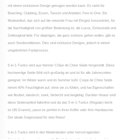
mit einem exklusiven Design getragen werden kann. Es steht für
Beaching, Clubbing, Essen, Tanzen und Arbeiten: Five-in-One. Ein
Modeartikel, das sich auf die reisende Frau mit Ehrgeiz konzentriert, für
die Nachhaltigkeit von größter Bedeutung ist, die Luxus, Exklusivität und
Zeitlosigkeit liebt. Für diejenigen, die ganz exklusiv gehen wollen, gibt es
auch Sondereditionen. Dies sind exklusive Designs, jedoch in einem
umgekehrten Farbprozess.
5-in-1-Tunics wird aus feinster Crêpe de Chine Seide hergestellt. Diese
hochwertige Seide fühlt sich großartig an und ist für alle Jahreszeiten
geeignet. Im Winter warm und im Sommer kühl. Crepe de Chine Seide
nimmt 40% Feuchtigkeit auf, ohne sie zu fühlen, und hat Eigenschaften
wie flexibel, elastisch, stark, farbecht und langlebig. Darüber hinaus sind
diese Seidenartikel faltenfrei und da das 5-in-1-Tunics (Regular) leicht
ist (90 Gramm), passt es perfekt in Ihren Koffer oder Ihre Handtasche.
Der ideale Gegenstand für eine Reise!
5-in-1-Tunics wird in den Niederlanden unter hervorragenden