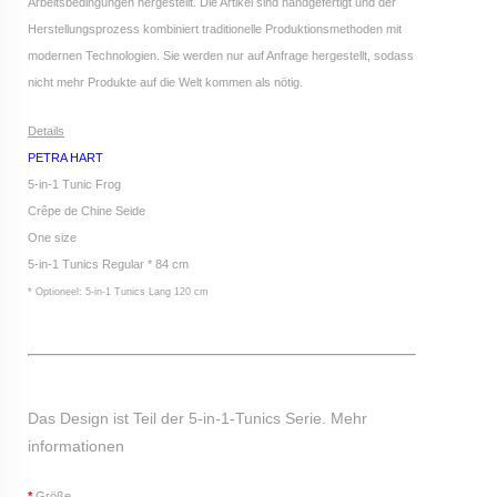
Arbeitsbedingungen hergestellt. Die Artikel sind handgefertigt und der
Herstellungsprozess kombiniert traditionelle Produktionsmethoden mit
modernen Technologien. Sie werden nur auf Anfrage hergestellt, sodass
nicht mehr Produkte auf die Welt kommen als nötig.
Details
PETRA HART
5-in-1 Tunic Frog
Crêpe de Chine Seide
One size
5-in-1 Tunics Regular * 84 cm
* Optioneel: 5-in-1 Tunics Lang 120 cm
Das Design ist Teil der 5-in-1-Tunics Serie.
Mehr
informationen
*
Größe