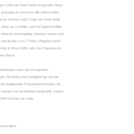
ster Crêpe de Chine Seide hergestellt. Diese
 großartig an und ist für alle Jahreszeiten
nd im Sommer kühl. Crepe de Chine Seide
 ohne sie zu fühlen, und hat Eigenschaften
k, farbecht und langlebig. Darüber hinaus sind
ei und da das 5-in-1-Tunics (Regular) leicht
rfekt in Ihren Koffer oder Ihre Handtasche.
eine Reise!
Niederlanden unter hervorragenden
lt. Die Artikel sind handgefertigt und der
ert traditionelle Produktionsmethoden mit
 werden nur auf Anfrage hergestellt, sodass
 Welt kommen als nötig.
nverse black