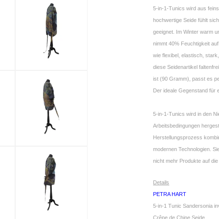
5-in-1-Tunics wird aus fein
hochwertige Seide fühlt sich
geeignet. Im Winter warm u
nimmt 40% Feuchtigkeit auf,
wie flexibel, elastisch, star
diese Seidenartikel faltenfr
ist (90 Gramm), passt es pe
Der ideale Gegenstand für 
5-in-1-Tunics wird in den 
Arbeitsbedingungen hergestel
Herstellungsprozess kombini
modernen Technologien. Sie
nicht mehr Produkte auf die
Details
PETRA HART
5-in-1 Tunic Sandersonia i
Crêpe de Chine Seide