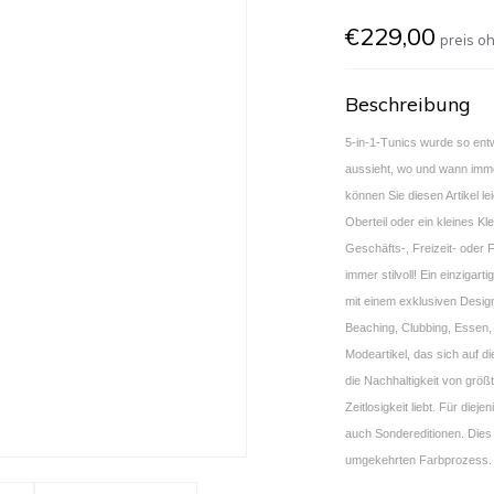
€229,00
preis o
Beschreibung
5-in-1-Tunics wurde so entw
aussieht, wo und wann imme
können Sie diesen Artikel lei
Oberteil oder ein kleines Kl
Geschäfts-, Freizeit- oder 
immer stilvoll! Ein einzigar
mit einem exklusiven Desig
Beaching, Clubbing, Essen,
Modeartikel, das sich auf di
die Nachhaltigkeit von größt
Zeitlosigkeit liebt. Für diej
auch Sondereditionen. Dies 
umgekehrten Farbprozess.