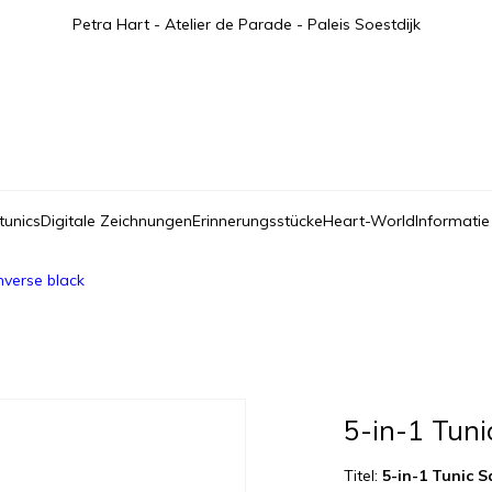
Petra Hart - Atelier de Parade - Paleis Soestdijk
tunics
Digitale Zeichnungen
Erinnerungsstücke
Heart-World
Informatie
nverse black
5-in-1 Tuni
Titel:
5-in-1 Tunic S