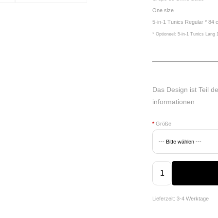
One size
5-in-1 Tunics Regular * 84
* Optioneel: 5-in-1 Tunics Lang
Das Design ist Teil d
informationen
*
Größe
Lieferzeit: 3-4 Werktage