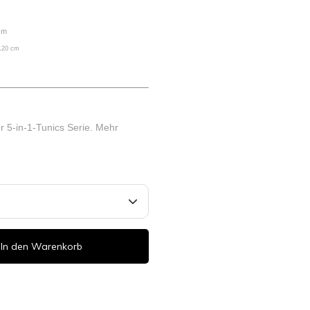
 cm
 120 cm
er 5-in-1-Tunics Serie.
Mehr
In den Warenkorb