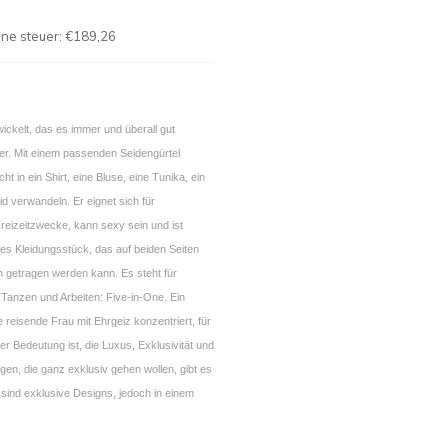
hne steuer:
€189,26
ickelt, das es immer und überall gut
r. Mit einem passenden Seidengürtel
cht in ein Shirt, eine Bluse, eine Tunika, ein
eid verwandeln. Er eignet sich für
Freizeitzwecke, kann sexy sein und ist
tiges Kleidungsstück, das auf beiden Seiten
n getragen werden kann. Es steht für
 Tanzen und Arbeiten: Five-in-One. Ein
e reisende Frau mit Ehrgeiz konzentriert, für
er Bedeutung ist, die Luxus, Exklusivität und
enigen, die ganz exklusiv gehen wollen, gibt es
sind exklusive Designs, jedoch in einem