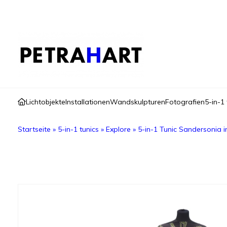
Lichtobjekte
Installationen
Wandskulpturen
Fotografien
5-in-1 
Startseite
»
5-in-1 tunics
»
Explore
»
5-in-1 Tunic Sandersonia i