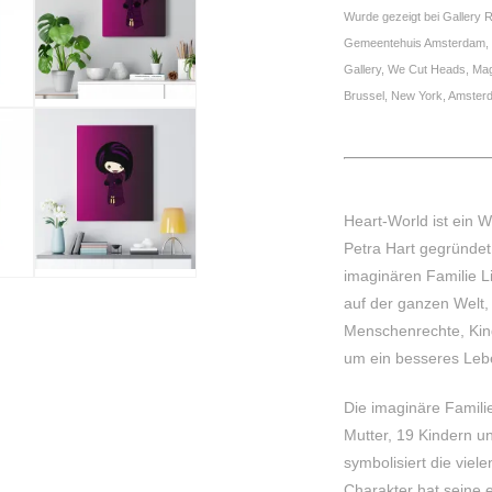
Wurde gezeigt bei Gallery 
Gemeentehuis Amsterdam, So
Gallery, We Cut Heads, M
Brussel, New York, Amster
Heart-World ist ein W
Petra Hart gegründet
imaginären Familie Li
auf der ganzen Welt, 
Menschenrechte, Kind
um ein besseres Leb
Die imaginäre Familie
Mutter, 19 Kindern u
symbolisiert die viel
Charakter hat seine 