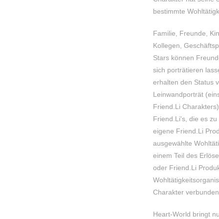
bestimmte Wohltätigke
Familie, Freunde, Kin
Kollegen, Geschäfts
Stars können Freund
sich porträtieren las
erhalten den Status v
Leinwandporträt (ein
Friend.Li Charakters
Friend.Li's, die es z
eigene Friend.Li Prod
ausgewählte Wohltätig
einem Teil des Erlöse
oder Friend.Li Produk
Wohltätigkeitsorganis
Charakter verbunden 
Heart-World bringt n