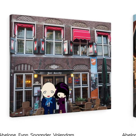
Abelone, Fynn, Spaander, Volendam
Abelon