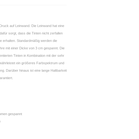
-Druck auf Leinwand. Die Leinwand hat eine
dafür sorgt, dass die Tinten nicht zerfallen
ke erhalten. Standardmäßig werden die
hre mit einer Dicke von 3 cm gespannt. Die
tierten Tinten in Kombination mit der sehr
währleistet ein größeres Farbspektrum und
ung. Darüber hinaus ist eine lange Haltbarkeit
rantiert.
ahmen gespannt
e