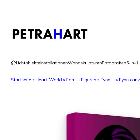
Lichtobjekte
Installationen
Wandskulpturen
Fotografien
5-in-1 
Startseite
»
Heart-World
»
Fam.Li Figuren
»
Fynn Li
»
Fynn can