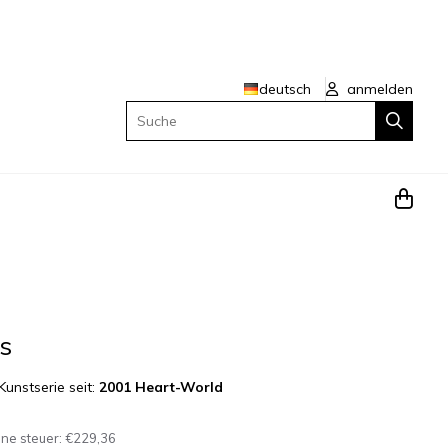
deutsch
anmelden
Suche
s
Kunstserie seit:
2001 Heart-World
hne steuer:
€229,36