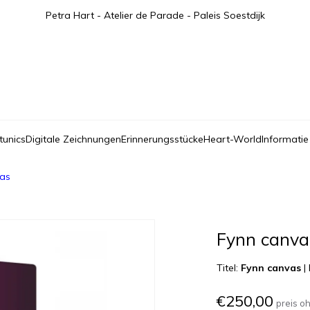
Petra Hart - Atelier de Parade - Paleis Soestdijk
tunics
Digitale Zeichnungen
Erinnerungsstücke
Heart-World
Informatie
vas
Fynn canva
Titel:
Fynn canvas
|
€250,00
preis o