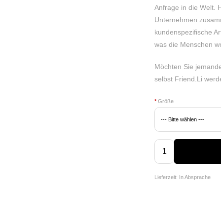
Anfrage in die Welt. 
Unternehmen zusamm
kundenspezifische Arti
was die Menschen wo
Möchten Sie jemande
selbst Friend.Li we
*
Größe
Lieferzeit: In Absprache