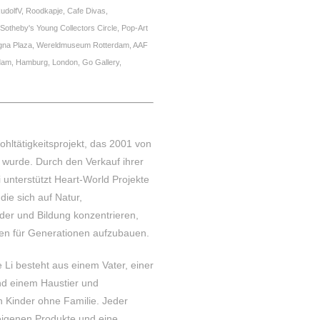
RudolfV, Roodkapje, Cafe Divas,
theby's Young Collectors Circle, Pop-Art
agna Plaza, Wereldmuseum Rotterdam, AAF
dam, Hamburg, London, Go Gallery,
ohltätigkeitsprojekt, das 2001 von
 wurde. Durch den Verkauf ihrer
 unterstützt Heart-World Projekte
die sich auf Natur,
er und Bildung konzentrieren,
en für Generationen aufzubauen.
 Li besteht aus einem Vater, einer
nd einem Haustier und
en Kinder ohne Familie. Jeder
eigenen Produkte und eine