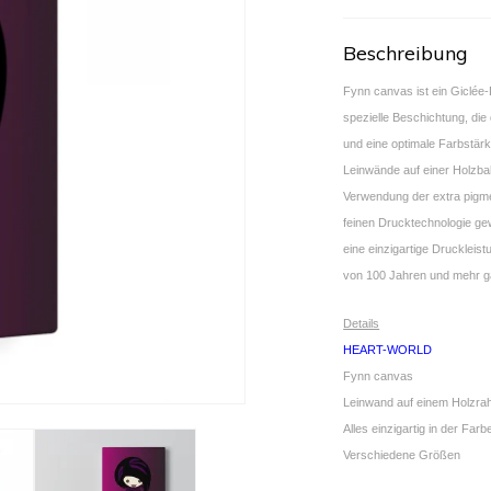
Beschreibung
Fynn canvas ist ein Giclée
spezielle Beschichtung, die 
und eine optimale Farbstär
Leinwände auf einer Holzba
Verwendung der extra pigmen
feinen Drucktechnologie ge
eine einzigartige Druckleist
von 100 Jahren und mehr ga
Details
HEART-WORLD
Fynn canvas
Leinwand auf einem Holzr
Alles einzigartig in der Farb
Verschiedene Größen