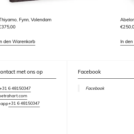
Thiyamo, Fynn, Volendam
Abelon
€
375,00
€
250,
In den Warenkorb
In de
ontact met ons op
Facebook
+31 6 48150347
Facebook
petrahart.com
+31 6 48150347
sapp