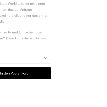
Heart-World arbeitet mit einem
en, das auf Anfrage
kel herstellt und nur das bringt,
llen.
n zu Friend.Li machen oder
rden? Dann
kontaktieren
Sie uns.
In den Warenkorb