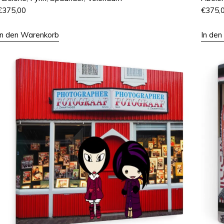
€
375,00
€
375,
In den Warenkorb
In de