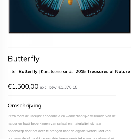
Butterfly
Titel:
Butterfly
|
Kunstserie sinds:
2015 Treasures of Nature
€1.500,00
excl. btw:
€1.376,15
Omschrijving
Petra toont de uiterlijke schoonheid en wonderbaarlijke wiskunde van de
natuur en haalt beperkingen van schaal en materialiteit uit haar
onderwerp door het over te brengen naar de digitale wereld. Met veel
oog voor detail maakt ze een driedimensionale tekening, opgebouwd uit