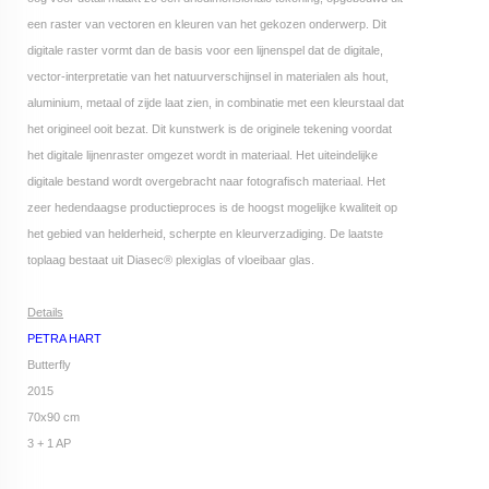
een raster van vectoren en kleuren van het gekozen onderwerp. Dit
digitale raster vormt dan de basis voor een lijnenspel dat de digitale,
vector-interpretatie van het natuurverschijnsel in materialen als hout,
aluminium, metaal of zijde laat zien, in combinatie met een kleurstaal dat
het origineel ooit bezat. Dit kunstwerk is de originele tekening voordat
het digitale lijnenraster omgezet wordt in materiaal. Het uiteindelijke
digitale bestand wordt overgebracht naar fotografisch materiaal. Het
zeer hedendaagse productieproces is de hoogst mogelijke kwaliteit op
het gebied van helderheid, scherpte en kleurverzadiging. De laatste
toplaag bestaat uit Diasec® plexiglas of vloeibaar glas.
Details
PETRA HART
Butterfly
2015
70x90 cm
3 + 1 AP