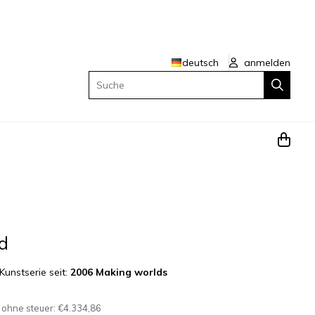
deutsch
anmelden
Suche
d
Kunstserie seit:
2006 Making worlds
 ohne steuer:
€4.334,86