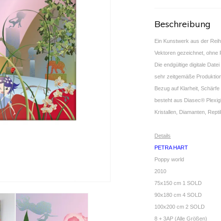
Beschreibung
Ein Kunstwerk aus der Reihe
Vektoren gezeichnet, ohne 
Die endgültige digitale Date
sehr zeitgemäße Produktions
Bezug auf Klarheit, Schärfe
besteht aus Diasec® Plexig
Kristallen, Diamanten, Rept
Details
PETRA HART
Poppy world
2010
75x150 cm 1 SOLD
90x180 cm 4 SOLD
100x200 cm 2 SOLD
8 + 3AP (Alle Größen)