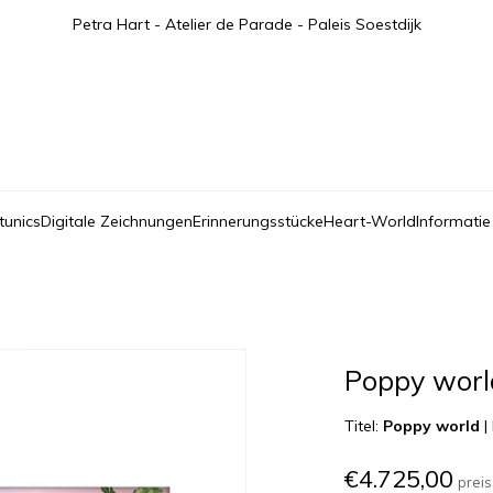
Petra Hart - Atelier de Parade - Paleis Soestdijk
tunics
Digitale Zeichnungen
Erinnerungsstücke
Heart-World
Informatie
Poppy worl
Titel:
Poppy world
|
€4.725,00
preis