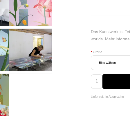
Das Kunstwerk ist Te
worlds.
Mehr informa
*
Größe
Lieferzeit: In Absprache