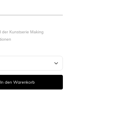
il der Kunstserie Making
tionen
In den Warenkorb