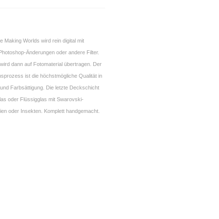
 Making Worlds wird rein digital mit
Photoshop-Änderungen oder andere Filter.
i wird dann auf Fotomaterial übertragen. Der
prozess ist die höchstmögliche Qualität in
 und Farbsättigung. Die letzte Deckschicht
las oder Flüssigglas mit Swarovski-
ilien oder Insekten. Komplett handgemacht.