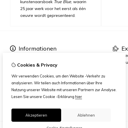
kunstenaarsboek
True Blue
, waarin
25 jaar werk voor het eerst als één
oeuvre wordt gepresenteerd.
Informationen
Ex
Über Petra Hart
Kunstse
Ausstellungen
True Blu
Cookies & Privacy
Neues
Heart-World
Wir verwenden Cookies, um den Website -Verkehr zu
Art Dinners & Reviews
analysieren. Wir teilen auch Informationen über Ihre
AMFAD
Nutzung unserer Website mit unseren Partnern zur Analyse.
Lesen Sie unsere Cookie -Erklärung
hier
Akzeptieren
Ablehnen
Cookie-Einstellungen